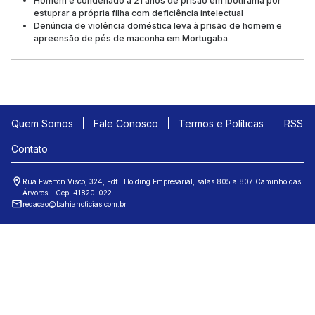
Homem é condenado a 21 anos de prisão em Ibotirama por
estuprar a própria filha com deficiência intelectual
Denúncia de violência doméstica leva à prisão de homem e
apreensão de pés de maconha em Mortugaba
Quem Somos
Fale Conosco
Termos e Políticas
RSS
Contato
Rua Ewerton Visco, 324, Edf.: Holding Empresarial, salas 805 a 807 Caminho das
Árvores - Cep: 41820-022
redacao@bahianoticias.com.br