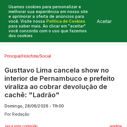
Usamos cookies para personalizar e
melhorar sua experiência em nosso site
e aprimorar a oferta de anúncios para
Aceitar
você. Visite nossa
Política de Cookies
para saber mais. Ao clicar em "aceitar"
você concorda com o uso que fazemos
dos cookies
Curtas e Venenosas
Entrevistas
Colunistas
Principal
/
Holofote
/
Social
Gusttavo Lima cancela show no
interior de Pernambuco e prefeito
viraliza ao cobrar devolução de
cachê: "Ladrão"
Domingo, 28/06/2026 - 11h00
Por
Redação
ouça este conteúdo
readme