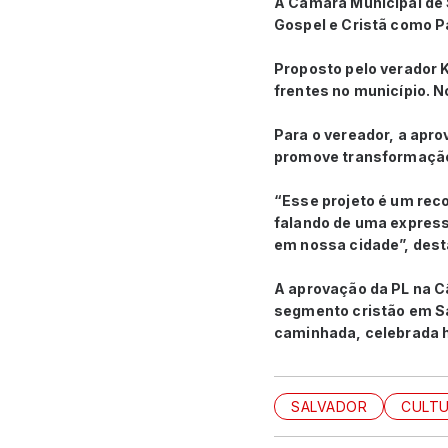
A Câmara Municipal de S
Gospel e Cristã como Pa
Proposto pelo verador K
frentes no município. N
Para o vereador, a apr
promove transformação 
“Esse projeto é um rec
falando de uma expressã
em nossa cidade”, dest
A aprovação da PL na Câ
segmento cristão em Sa
caminhada, celebrada h
SALVADOR
CULTU