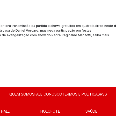
dor terá transmissão da partida e shows gratuitos em quatro bairros neste
 à casa de Daniel Vorcaro, mas nega participação em festas
o de evangelização com show do Padre Reginaldo Manzotti; saiba mais
QUEM SOMOS
FALE CONOSCO
TERMOS E POLÍTICAS
RSS
 HALL
HOLOFOTE
SAÚDE