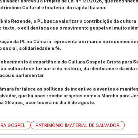
alvador aprovou o Projeto de Lei nº 131/2026, que reconhece
trimônio Cultural e Imaterial da capital baiana.
ênio Rezende, o PL busca valorizar a contribuição da cultura
o texto, o edil destaca que o movimento gospel vai muito alé
ovação da PL na Câmara representa um marco no reconhecim
social, solidariedade e fé.
onhecimento à importância da Cultura Gospel e Cristã para S
o cultural que faz parte da história, da identidade e da vida
acou o parlamentar.
mara fortalece as políticas de incentivo a eventos e manife
lvador, que há anos recebe projetos como a Marcha para Jes
á 28 anos, acontecerá no dia 8 de agosto.
RA GOSPEL
PATRIMÔNIO IMATERIAL DE SALVADOR