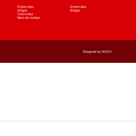
Entrevistas
Entrevistas
Artigos
Artigos
Colunistas
Mais de Justiça
Designed by NVGO