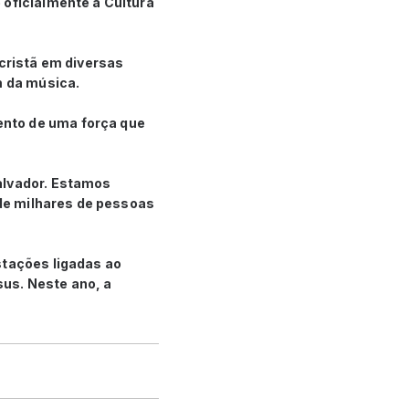
 oficialmente a Cultura
 cristã em diversas
m da música.
ento de uma força que
alvador. Estamos
 de milhares de pessoas
stações ligadas ao
us. Neste ano, a