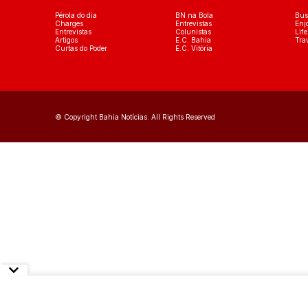
Pérola do dia
BN na Bola
Bus
Charges
Entrevistas
Enj
Entrevistas
Colunistas
Life
Artigos
E.C. Bahia
Tra
Curtas do Poder
E.C. Vitória
© Copyright Bahia Notícias. All Rights Reserved