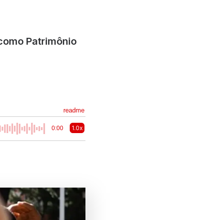
 como Patrimônio
readme
1.0x
0:00