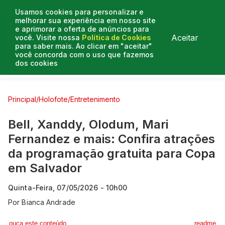
Usamos cookies para personalizar e
melhorar sua experiência em nosso site
e aprimorar a oferta de anúncios para
Aceitar
você. Visite nossa
Política de Cookies
para saber mais. Ao clicar em "aceitar"
você concorda com o uso que fazemos
dos cookies
Curtas e Venenosas
Entrevistas
Colunistas
Principal
/
Holofote
/
Entretenimento
Bell, Xanddy, Olodum, Mari
Fernandez e mais: Confira atrações
da programação gratuita para Copa
em Salvador
Quinta-Feira, 07/05/2026 - 10h00
Por
Bianca Andrade
ouça este conteúdo
readme