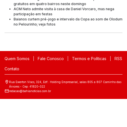
gratuitos em quatro bairros neste domingo
ACM Neto admite visita à casa de Daniel Vorcaro, mas nega
participação em festas
Baianos curtem pré-jogo e intervalo da Copa ao som de Olodum
no Pelourinho; veja fotos
Quem Somos
Fale Conosco
Termos e Políticas
RSS
Contato
Rua Ewerton Visco, 324, Edf.: Holding Empresarial, salas 805 a 807 Caminho das
Árvores - Cep: 41820-022
redacao@bahianoticias.com.br