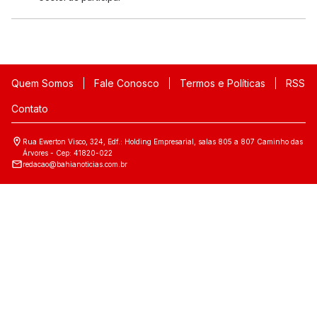
Quem Somos
Fale Conosco
Termos e Políticas
RSS
Contato
Rua Ewerton Visco, 324, Edf.: Holding Empresarial, salas 805 a 807 Caminho das
Árvores - Cep: 41820-022
redacao@bahianoticias.com.br