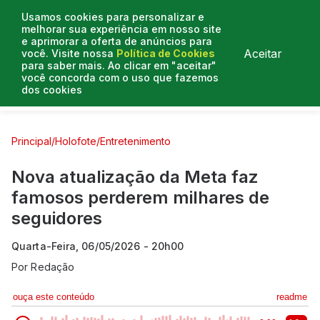
Usamos cookies para personalizar e
melhorar sua experiência em nosso site
e aprimorar a oferta de anúncios para
Aceitar
você. Visite nossa
Política de Cookies
para saber mais. Ao clicar em "aceitar"
você concorda com o uso que fazemos
dos cookies
Curtas e Venenosas
Entrevistas
Colunistas
Principal
/
Holofote
/
Entretenimento
Nova atualização da Meta faz
famosos perderem milhares de
seguidores
Quarta-Feira, 06/05/2026 - 20h00
Por
Redação
ouça este conteúdo
readme