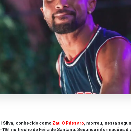
ni Silva, conhecido como
Zau O Pássaro
, morreu, nesta segun
-116, no trecho de Feira de Santana. Segundo informações di