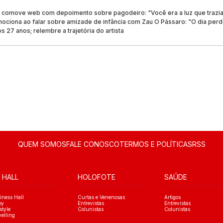
 comove web com depoimento sobre pagodeiro: "Você era a luz que trazia
ociona ao falar sobre amizade de infância com Zau O Pássaro: "O dia perd
 27 anos; relembre a trajetória do artista
QUEM SOMOS
FALE CONOSCO
TERMOS E POLÍTICAS
RSS
 HALL
HOLOFOTE
SAÚDE
iness Hall
Curtas e Venenosas
Artigos
oy
Entrevistas
Entrevistas
style
Colunistas
Colunistas
velling