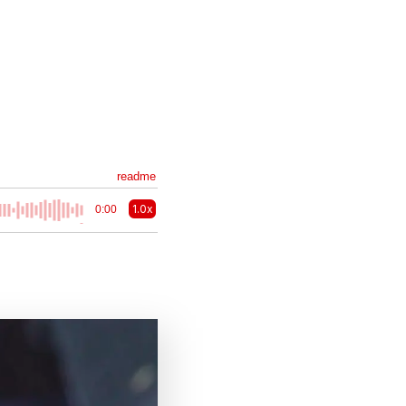
readme
1.0x
0:00