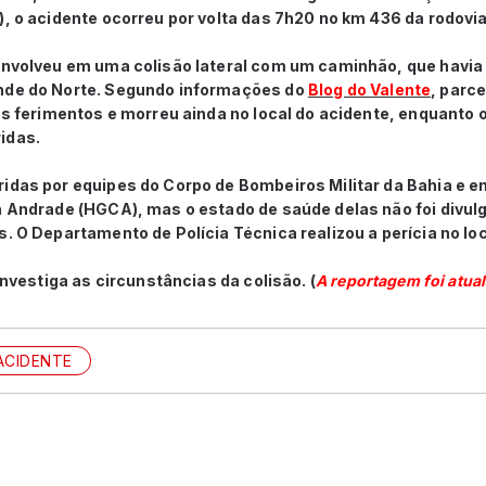
), o acidente ocorreu por volta das 7h20 no km 436 da rodovi
envolveu em uma colisão lateral com um caminhão, que havia 
nde do Norte. Segundo informações do
Blog do Valente
, parce
aos ferimentos e morreu ainda no local do acidente, enquanto
ridas.
ridas por equipes do Corpo de Bombeiros Militar da Bahia
e e
on Andrade (HGCA), mas o estado de saúde delas não foi divul
s. O Departamento de Polícia Técnica realizou a perícia no loc
 investiga as circunstâncias da colisão. (
A reportagem foi atua
ACIDENTE