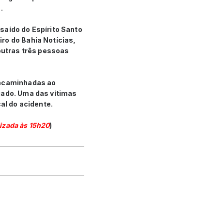
a.
saído do Espírito Santo
iro do Bahia Notícias,
 outras três pessoas
ncaminhadas ao
gado. Uma das vítimas
al do acidente.
lizada às 15h20
)