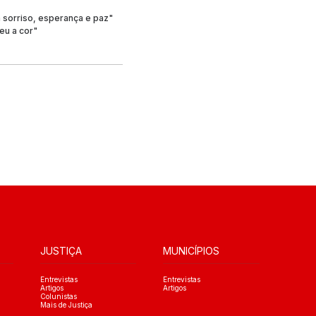
 sorriso, esperança e paz"
eu a cor"
JUSTIÇA
MUNICÍPIOS
Entrevistas
Entrevistas
Artigos
Artigos
Colunistas
Mais de Justiça