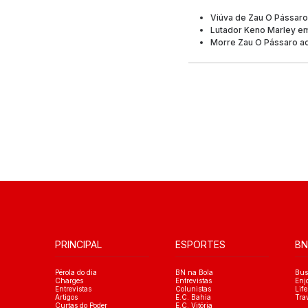
Viúva de Zau O Pássaro
Lutador Keno Marley em
Morre Zau O Pássaro aos
PRINCIPAL
ESPORTES
BN
Pérola do dia
BN na Bola
Bus
Charges
Entrevistas
Enj
Entrevistas
Colunistas
Life
Artigos
E.C. Bahia
Tra
Curtas do Poder
E.C. Vitória