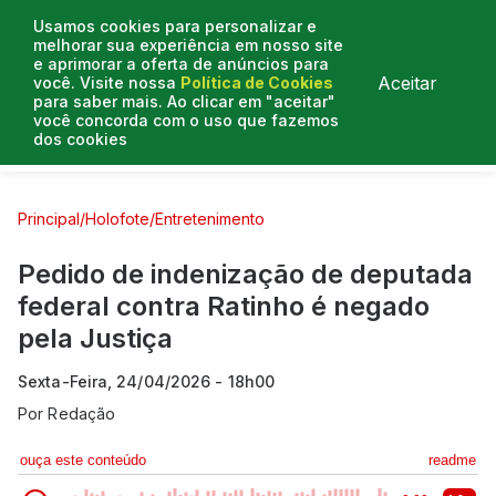
Usamos cookies para personalizar e
melhorar sua experiência em nosso site
e aprimorar a oferta de anúncios para
Aceitar
você. Visite nossa
Política de Cookies
para saber mais. Ao clicar em "aceitar"
você concorda com o uso que fazemos
dos cookies
Curtas e Venenosas
Entrevistas
Colunistas
Principal
/
Holofote
/
Entretenimento
Pedido de indenização de deputada
federal contra Ratinho é negado
pela Justiça
Sexta-Feira, 24/04/2026 - 18h00
Por
Redação
ouça este conteúdo
readme