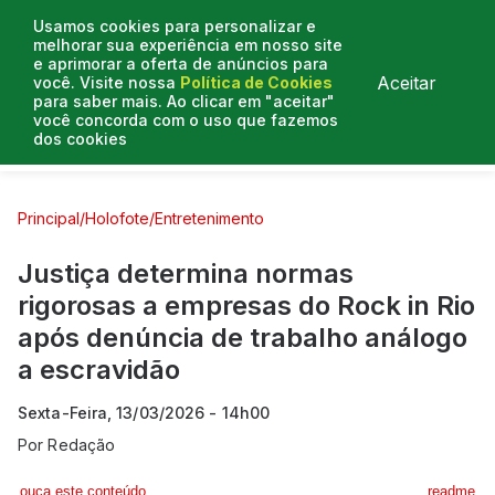
Usamos cookies para personalizar e
melhorar sua experiência em nosso site
e aprimorar a oferta de anúncios para
Aceitar
você. Visite nossa
Política de Cookies
para saber mais. Ao clicar em "aceitar"
você concorda com o uso que fazemos
dos cookies
Curtas e Venenosas
Entrevistas
Colunistas
Principal
/
Holofote
/
Entretenimento
Justiça determina normas
rigorosas a empresas do Rock in Rio
após denúncia de trabalho análogo
a escravidão
Sexta-Feira, 13/03/2026 - 14h00
Por
Redação
ouça este conteúdo
readme