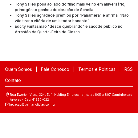
Tony Salles posa ao lado do filho mais velho em aniversário;
primogênito ganhou declaração de Scheila
Tony Salles agradece prêmios por “Panamera” e afirma: “Não
vão tirar a vitória de um lutador honesto”
Edcity Fantasmão "desce quebrando" e sacode público no
Arrastão da Quarta-Feira de Cinzas
Quem Somos
Fale Conosco
Termos e Políticas
RSS
Contato
Rua Ewerton Visco, 324, Edf.: Holding Empresarial, salas 805 a 807 Caminho das
Árvores - Cep: 41820-022
redacao@bahianoticias.com.br