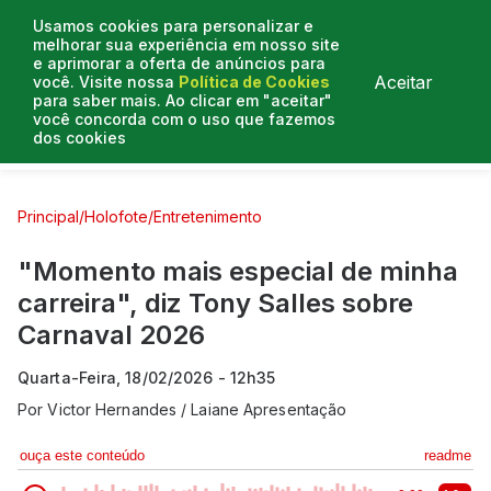
Usamos cookies para personalizar e
melhorar sua experiência em nosso site
e aprimorar a oferta de anúncios para
Aceitar
você. Visite nossa
Política de Cookies
para saber mais. Ao clicar em "aceitar"
você concorda com o uso que fazemos
dos cookies
Curtas e Venenosas
Entrevistas
Colunistas
Principal
/
Holofote
/
Entretenimento
"Momento mais especial de minha
carreira", diz Tony Salles sobre
Carnaval 2026
Quarta-Feira, 18/02/2026 - 12h35
Por
Victor Hernandes / Laiane Apresentação
ouça este conteúdo
readme