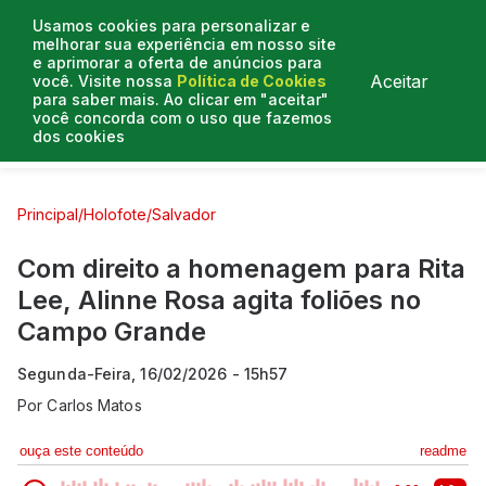
Usamos cookies para personalizar e
melhorar sua experiência em nosso site
e aprimorar a oferta de anúncios para
Aceitar
você. Visite nossa
Política de Cookies
para saber mais. Ao clicar em "aceitar"
você concorda com o uso que fazemos
dos cookies
Curtas e Venenosas
Entrevistas
Colunistas
Principal
/
Holofote
/
Salvador
Com direito a homenagem para Rita
Lee, Alinne Rosa agita foliões no
Campo Grande
Segunda-Feira, 16/02/2026 - 15h57
Por
Carlos Matos
ouça este conteúdo
readme