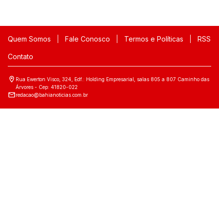
Quem Somos
Fale Conosco
Termos e Políticas
RSS
Contato
Rua Ewerton Visco, 324, Edf.: Holding Empresarial, salas 805 a 807 Caminho das
Árvores - Cep: 41820-022
redacao@bahianoticias.com.br