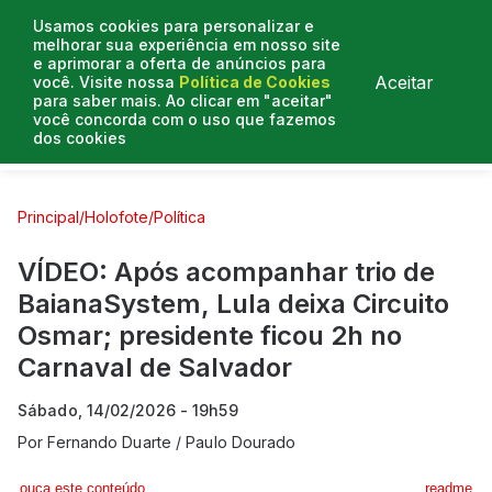
Usamos cookies para personalizar e
melhorar sua experiência em nosso site
e aprimorar a oferta de anúncios para
Aceitar
você. Visite nossa
Política de Cookies
para saber mais. Ao clicar em "aceitar"
você concorda com o uso que fazemos
dos cookies
Curtas e Venenosas
Entrevistas
Colunistas
Principal
/
Holofote
/
Política
VÍDEO: Após acompanhar trio de
BaianaSystem, Lula deixa Circuito
Osmar; presidente ficou 2h no
Carnaval de Salvador
Sábado, 14/02/2026 - 19h59
Por
Fernando Duarte / Paulo Dourado
ouça este conteúdo
readme