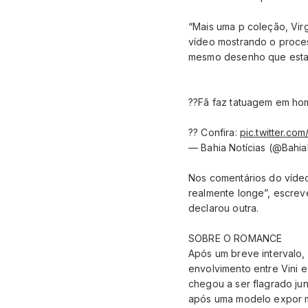
“Mais uma p coleção, Virg
vídeo mostrando o proce
mesmo desenho que estamp
??Fã faz tatuagem em hom
?? Confira:
pic.twitter.c
— Bahia Notícias (@Bahia
Nos comentários do vídeo,
realmente longe”, escrev
declarou outra.
SOBRE O ROMANCE
Após um breve intervalo, 
envolvimento entre Vini e
chegou a ser flagrado ju
após uma modelo expor 