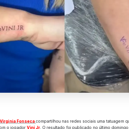
Virginia Fonseca
compartilhou nas redes sociais uma tatuagem
com o jogador
Vini Jr
. O resultado foi publicado no último domingo