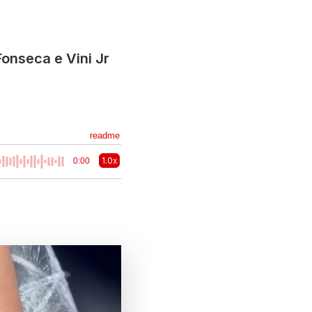
onseca e Vini Jr
readme
1.0x
0:00