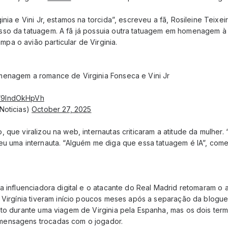
inia e Vini Jr, estamos na torcida”, escreveu a fã, Rosileine Teixe
sso da tatuagem. A fã já possuia outra tatuagem em homenagem à
a o avião particular de Virginia.
enagem a romance de Virginia Fonseca e Vini Jr
om/9IndOkHpVh
Noticias)
October 27, 2025
 que viralizou na web, internautas criticaram a atitude da mulher.
eu uma internauta. “Alguém me diga que essa tatuagem é IA”, come
a influenciadora digital e o atacante do Real Madrid retomaram o a
 Virgínia tiveram início poucos meses após a separação da bloguei
nto durante uma viagem de Virginia pela Espanha, mas os dois ter
mensagens trocadas com o jogador.