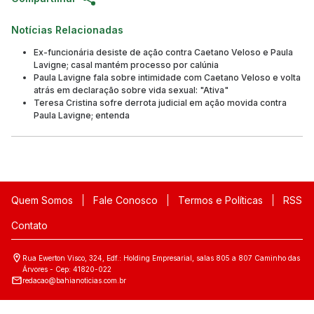
Notícias Relacionadas
Ex-funcionária desiste de ação contra Caetano Veloso e Paula
Lavigne; casal mantém processo por calúnia
Paula Lavigne fala sobre intimidade com Caetano Veloso e volta
atrás em declaração sobre vida sexual: "Ativa"
Teresa Cristina sofre derrota judicial em ação movida contra
Paula Lavigne; entenda
Quem Somos
Fale Conosco
Termos e Políticas
RSS
Contato
Rua Ewerton Visco, 324, Edf.: Holding Empresarial, salas 805 a 807 Caminho das
Árvores - Cep: 41820-022
redacao@bahianoticias.com.br