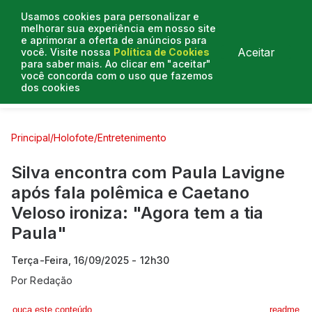
Usamos cookies para personalizar e
melhorar sua experiência em nosso site
e aprimorar a oferta de anúncios para
Aceitar
você. Visite nossa
Política de Cookies
para saber mais. Ao clicar em "aceitar"
você concorda com o uso que fazemos
dos cookies
Curtas e Venenosas
Entrevistas
Colunistas
Principal
/
Holofote
/
Entretenimento
Silva encontra com Paula Lavigne
após fala polêmica e Caetano
Veloso ironiza: "Agora tem a tia
Paula"
Terça-Feira, 16/09/2025 - 12h30
Por
Redação
ouça este conteúdo
readme