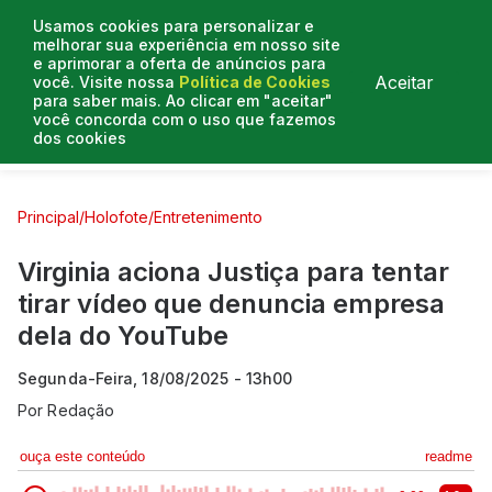
Usamos cookies para personalizar e
melhorar sua experiência em nosso site
e aprimorar a oferta de anúncios para
Aceitar
você. Visite nossa
Política de Cookies
para saber mais. Ao clicar em "aceitar"
você concorda com o uso que fazemos
dos cookies
Curtas e Venenosas
Entrevistas
Colunistas
Principal
/
Holofote
/
Entretenimento
Virginia aciona Justiça para tentar
tirar vídeo que denuncia empresa
dela do YouTube
Segunda-Feira, 18/08/2025 - 13h00
Por
Redação
ouça este conteúdo
readme