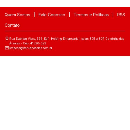
Quem Somos
Fale Conosco
Termos e Políticas
RSS
Contato
Rua Ewerton Visco, 324, Edf.: Holding Empresarial, salas 805 a 807 Caminho das
Árvores - Cep: 41820-022
redacao@bahianoticias.com.br