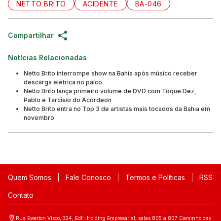
NETTO BRITO
ACIDENTE
BA-046
Compartilhar
Notícias Relacionadas
Netto Brito interrompe show na Bahia após músico receber
descarga elétrica no palco
Netto Brito lança primeiro volume de DVD com Toque Dez,
Pablo e Tarcísio do Acordeon
Netto Brito entra no Top 3 de artistas mais tocados da Bahia em
novembro
Quem Somos
Fale Conosco
Termos e Políticas
RSS
Contato
Rua Ewerton Visco, 324, Edf.: Holding Empresarial, salas 805 a 807 Caminho das