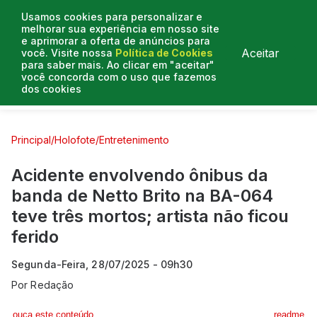
Usamos cookies para personalizar e
melhorar sua experiência em nosso site
e aprimorar a oferta de anúncios para
Aceitar
você. Visite nossa
Política de Cookies
para saber mais. Ao clicar em "aceitar"
você concorda com o uso que fazemos
dos cookies
Curtas e Venenosas
Entrevistas
Colunistas
Principal
/
Holofote
/
Entretenimento
Acidente envolvendo ônibus da
banda de Netto Brito na BA-064
teve três mortos; artista não ficou
ferido
Segunda-Feira, 28/07/2025 - 09h30
Por
Redação
ouça este conteúdo
readme