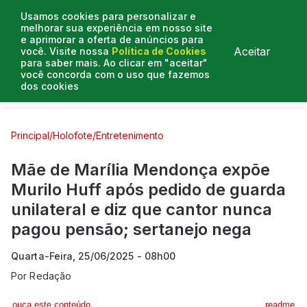
Usamos cookies para personalizar e
melhorar sua experiência em nosso site
e aprimorar a oferta de anúncios para
Aceitar
você. Visite nossa
Política de Cookies
para saber mais. Ao clicar em "aceitar"
você concorda com o uso que fazemos
dos cookies
Curtas e Venenosas
Entrevistas
Colunistas
Principal
/
Holofote
/
Entretenimento
Mãe de Marília Mendonça expõe
Murilo Huff após pedido de guarda
unilateral e diz que cantor nunca
pagou pensão; sertanejo nega
Quarta-Feira, 25/06/2025 - 08h00
Por
Redação
ouça este conteúdo
readme