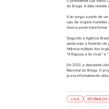
O presidente Luís Inácio L
do Brega. A data remete
A lei surgiu a partir de
saiu de origens humildes
música pode transformar vi
Segundo a Agência Brasil,
ainda mais o fomento de p
falência múltipla dos ó
"A Raposa e As Uvas" e
Em 2023, a deputada Lídi
Nacional do Brega. O pro
já era informalmente uti
LULA
REGINALDO 