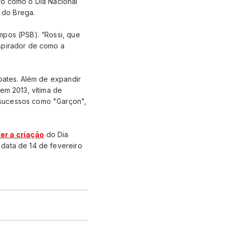
iro como o Dia Nacional
 do Brega.
mpos (PSB). “Rossi, que
nspirador de como a
ebates. Além de expandir
em 2013, vítima de
 sucessos como "Garçon",
er a criação
do Dia
 data de 14 de fevereiro