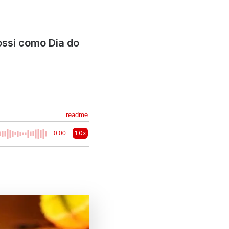
ossi como Dia do
readme
1.0x
0:00