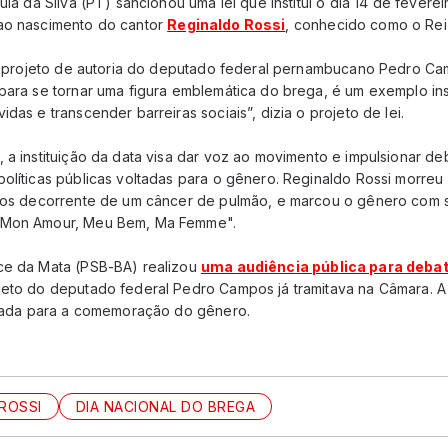
ula da Silva (PT) sancionou uma lei que institui o dia 14 de fevere
 ao nascimento do cantor
Reginaldo Rossi
, conhecido como o Rei
 um projeto de autoria do deputado federal pernambucano Pedro Ca
 para se tornar uma figura emblemática do brega, é um exemplo i
das e transcender barreiras sociais”, dizia o projeto de lei.
 a instituição da data visa dar voz ao movimento e impulsionar d
olíticas públicas voltadas para o gênero. Reginaldo Rossi morreu 
rgãos decorrente de um câncer de pulmão, e marcou o gênero com
 "Mon Amour, Meu Bem, Ma Femme".
ce da Mata (PSB-BA) realizou
uma audiência pública para debat
jeto do deputado federal Pedro Campos já tramitava na Câmara. A
lizada para a comemoração do gênero.
ROSSI
DIA NACIONAL DO BREGA