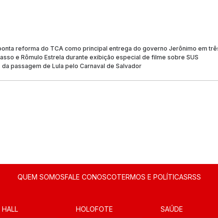
aponta reforma do TCA como principal entrega do governo Jerônimo em trê
iasso e Rômulo Estrela durante exibição especial de filme sobre SUS
da passagem de Lula pelo Carnaval de Salvador
QUEM SOMOS
FALE CONOSCO
TERMOS E POLÍTICAS
RSS
 HALL
HOLOFOTE
SAÚDE