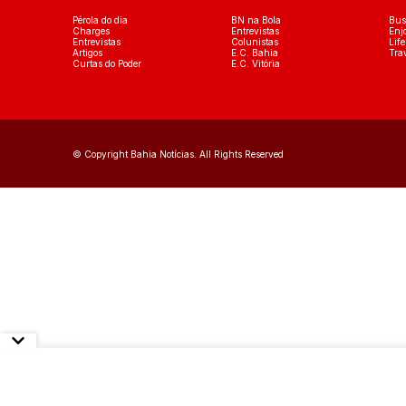
Pérola do dia
BN na Bola
Bus
Charges
Entrevistas
Enj
Entrevistas
Colunistas
Life
Artigos
E.C. Bahia
Tra
Curtas do Poder
E.C. Vitória
© Copyright Bahia Notícias. All Rights Reserved