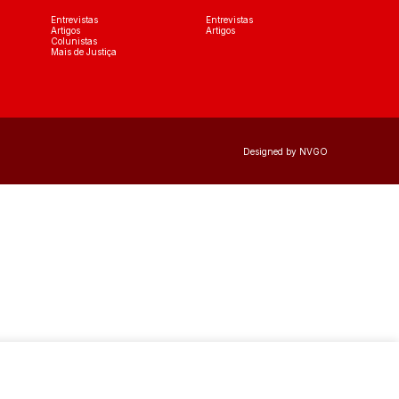
Entrevistas
Entrevistas
Artigos
Artigos
Colunistas
Mais de Justiça
Designed by NVGO