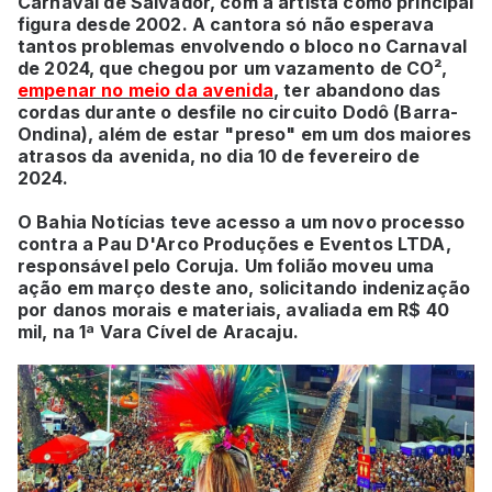
Carnaval de Salvador, com a artista como principal
figura desde 2002. A cantora só não esperava
tantos problemas envolvendo o bloco no Carnaval
de 2024, que chegou por um vazamento de CO²,
empenar no meio da avenida
, ter abandono das
cordas durante o desfile no circuito Dodô (Barra-
Ondina), além de estar "preso" em um dos maiores
atrasos da avenida, no dia 10 de fevereiro de
2024.
O Bahia Notícias teve acesso a um novo processo
contra a Pau D'Arco Produções e Eventos LTDA,
responsável pelo Coruja. Um folião moveu uma
ação em março deste ano, solicitando indenização
por danos morais e materiais, avaliada em R$ 40
mil, na 1ª Vara Cível de Aracaju.