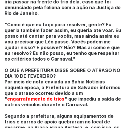
iria passar na frente do trio dela, caso que foi
denunciado pela foliona com a ação na Justiça do
Rio de Janeiro.
"Como é que eu faço para resolver, gente? Eu
queria também fazer assim, eu queria até voar. Eu
posso até cantar para vocês, mas ainda assim eu
vou precisar que Léo passe. Vocês podem me
ajudar nisso? É possível? Não? Mas aí como é que
eu resolvo? Eu não posso, eu tenho que respeitar
os critérios todos o Carnaval."
O QUE A PREFEITURA DISSE SOBRE O ATRASO NO
DIA 10 DE FEVEREIRO?
Por meio de nota enviada ao Bahia Notícias
naquela época, a Prefeitura de Salvador informou
que o atraso ocorreu devido a um
"
engarrafamento de trios
" que impediu a saída de
outros veículos durante o Carnaval.
Segundo a prefeitura, alguns equipamentos de
trios e carros de apoio quebraram no local de
desarme, na Praça Eliana Kertesz, e, com isso, os