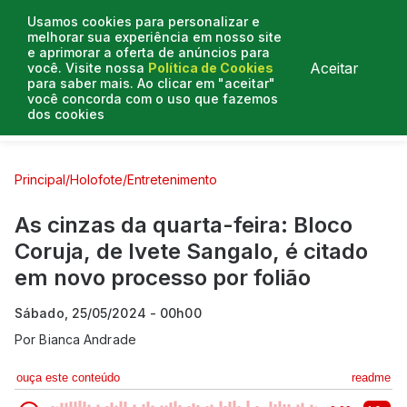
Usamos cookies para personalizar e
melhorar sua experiência em nosso site
e aprimorar a oferta de anúncios para
Aceitar
você. Visite nossa
Política de Cookies
para saber mais. Ao clicar em "aceitar"
você concorda com o uso que fazemos
dos cookies
Curtas e Venenosas
Entrevistas
Colunistas
Principal
/
Holofote
/
Entretenimento
As cinzas da quarta-feira: Bloco
Coruja, de Ivete Sangalo, é citado
em novo processo por folião
Sábado, 25/05/2024 - 00h00
Por
Bianca Andrade
ouça este conteúdo
readme