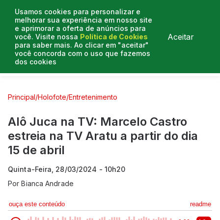
Usamos cookies para personalizar e
melhorar sua experiência em nosso site
e aprimorar a oferta de anúncios para
Aceitar
você. Visite nossa
Política de Cookies
para saber mais. Ao clicar em "aceitar"
você concorda com o uso que fazemos
dos cookies
Curtas e Venenosas
Entrevistas
Colunistas
Principal
/
Holofote
/
Entretenimento
Alô Juca na TV: Marcelo Castro
estreia na TV Aratu a partir do dia
15 de abril
Quinta-Feira, 28/03/2024 - 10h20
Por
Bianca Andrade
ouça este conteúdo
readme