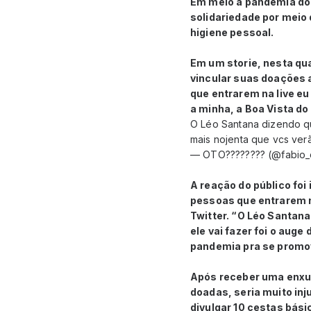
Em meio à pandemia do 
solidariedade por meio
higiene pessoal.
Em um storie, nesta qua
vincular suas doações a
que entrarem na live e
a minha, a Boa Vista do
O Léo Santana dizendo que
mais nojenta que vcs ver
— OTO???????? (@fabio_
A reação do público foi
pessoas que entrarem na
Twitter. “O Léo Santan
ele vai fazer foi o aug
pandemia pra se promov
Após receber uma enxurr
doadas, seria muito inj
divulgar 10 cestas bá