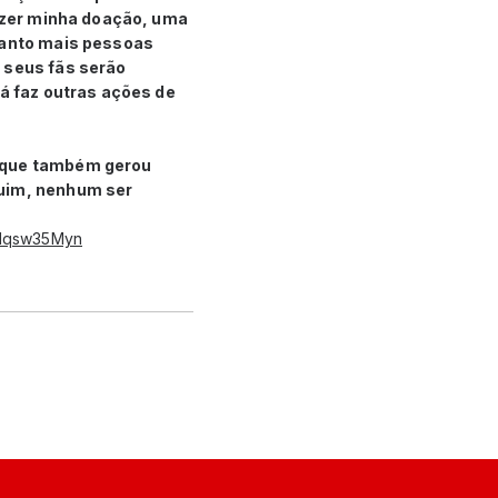
fazer minha doação, uma
quanto mais pessoas
 seus fãs serão
já faz outras ações de
o que também gerou
ruim, nenhum ser
/nlqsw35Myn