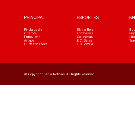
PRINCIPAL
ESPORTES
BN
Pérola do dia
BN na Bola
Bus
Charges
Entrevistas
Enj
Entrevistas
Colunistas
Life
Artigos
E.C. Bahia
Tra
Curtas do Poder
E.C. Vitória
© Copyright Bahia Notícias. All Rights Reserved