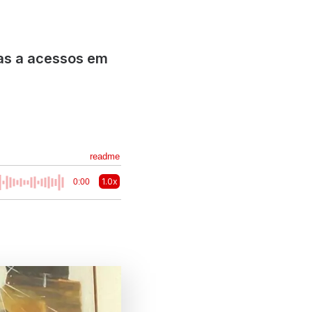
cas a acessos em
readme
1.0x
0:00