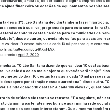
coronavírus, artistas, celebridades e alguns empresários 
 de ajuda financeira ou doações de equipamentos hospitalares
rta-feira (1º), Leo Santana decidiu também fazer filantropia, 
os acessos à sua live, programada para esta sexta-feira (3).
u estarei doando 10 cestas básicas para comunidades de Sal
 Lobato”, disse o cantor, convidando os fãs para assistirem 
 vai doar 10 cestas básicas a cada 10 mil pessoas que entrarem n
ão hj
pic.twitter.com/og4KXqFE9X
calorento)
April 2, 2020
 imediata. “O Léo Santana dizendo que vai doar 10 cestas bási
 live dele é a coisa mais nojenta que vocês verão hoje”, dis
a prometendo doar 10 cestas básicas a cada 10 mil pessoas qu
e do desespero por atenção nessa quarentena”, disse outra. “
er e ainda doando 10 cestas? A cada 10k views?”, questionou
ada de críticas ele tentou se retratar. “É o seguinte, não s
usto da minha parte, até meio burrice usar minha rede socia
sicas, como as pessoas interpretaram. Ou eu mesmo também