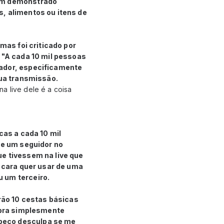
têm demonstrado
, alimentos ou itens de
mas foi criticado por
 "A cada 10 mil pessoas
vador, especificamente
sua transmissão.
a live dele é a coisa
cas a cada 10 mil
se um seguidor no
e tivessem na live que
O cara quer usar de uma
 um terceiro.
erão 10 cestas básicas
l pra simplesmente
 peço desculpa se me