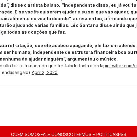
da”, disse o artista baiano. “Independente disso, eu já vou 
ração. E se vocês quiserem ajudar e eu sei que vão ajudar, 
 mais alimento eu vou tá doando”, acrescentou, afirmando que
tarão ajudando várias famílias. Léo Santana disse ainda que 
lga todas as doações que faz.
sua retratação, que ele acabou apagando, ele faz um adend
m ser humano, independente de estrutura financeira boa ou 
nenhuma de ajudar ninguém”, argumentou o músico.
 não ter feito nada do que ter falado tanta merda
pic.twitter.com
@lendasangalo)
April 2, 2020
QUEM SOMOS
FALE CONOSCO
TERMOS E POLÍTICAS
RSS