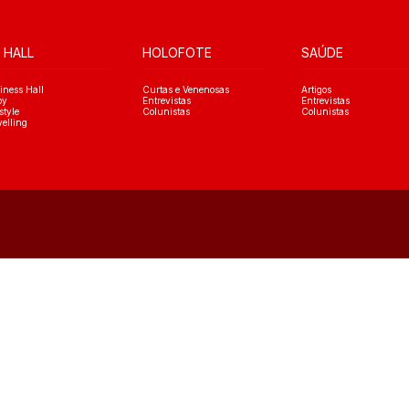
 HALL
HOLOFOTE
SAÚDE
iness Hall
Curtas e Venenosas
Artigos
oy
Entrevistas
Entrevistas
style
Colunistas
Colunistas
velling