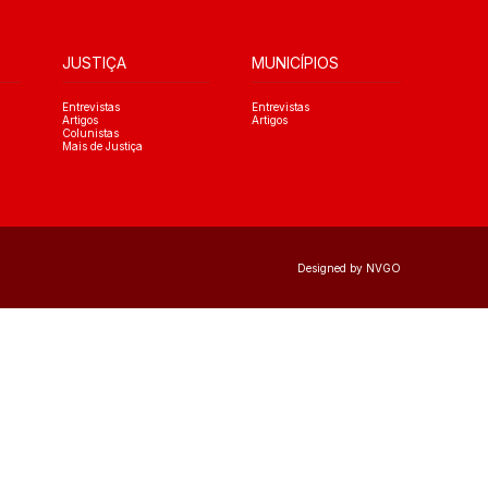
JUSTIÇA
MUNICÍPIOS
Entrevistas
Entrevistas
Artigos
Artigos
Colunistas
Mais de Justiça
Designed by NVGO