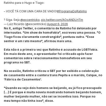
Ratinho para o Hugo e Tiago:
– VOCÊ TÁ COM UMA CARA DE VIADO!
#ProgramaDoRatinho
? Siga. Seja
@excentricko
.
pic.twitter.com/AOoANDLHTm
— Luiz Ricardo (@excentricko)
August 6, 2026
No X, antigo Twitter, o comentário de Ratinho foi detonado por
internautas. "Um show de homofobia", escreveu uma pessoa. "O
Tiago ficou claramente constrangido", pontuou outra. "Esse
senhor é um rato mesmo", afirmou mais uma.
Esta não é a primeira vez que Ratinho é acusado de LGBTfobia.
Em maio deste ano, o apresentador foi criticado após fazer
comentários sobre relacionamentos homoafetivos em seu
programa no SBT.
Na ocasião, Ratinho criticou o SBT por ter exibido a celebração
de casamento entre a cantora trans Pepita e o marido, Calque, no
'Fábrica de Casamentos'.
"Quando eu vejo dois homens se beijando, eu já fico preocupado
[...] É porque é muita novela mostrando homem beijando homem,
mulher beijando mulher, não sei se incentiva isso. Porque no
meu tempo não tinha isso", disse.