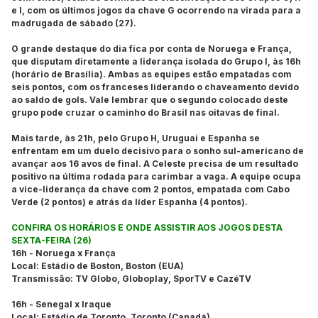
e I, com os últimos jogos da chave G ocorrendo na virada para a
madrugada de sábado (27).
O grande destaque do dia fica por conta de Noruega e França,
que disputam diretamente a liderança isolada do Grupo I, às 16h
(horário de Brasília). Ambas as equipes estão empatadas com
seis pontos, com os franceses liderando o chaveamento devido
ao saldo de gols. Vale lembrar que o segundo colocado deste
grupo pode cruzar o caminho do Brasil nas oitavas de final.
Mais tarde, às 21h, pelo Grupo H, Uruguai e Espanha se
enfrentam em um duelo decisivo para o sonho sul-americano de
avançar aos 16 avos de final. A Celeste precisa de um resultado
positivo na última rodada para carimbar a vaga. A equipe ocupa
a vice-liderança da chave com 2 pontos, empatada com Cabo
Verde (2 pontos) e atrás da líder Espanha (4 pontos).
CONFIRA OS HORÁRIOS E ONDE ASSISTIR AOS JOGOS DESTA
SEXTA-FEIRA (26)
16h - Noruega x França
Local: Estádio de Boston, Boston (EUA)
Transmissão: TV Globo, Globoplay, SporTV e CazéTV
16h - Senegal x Iraque
Local: Estádio de Toronto, Toronto (Canadá)