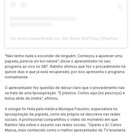
Um post compartilhado por Site Bahia Noti?cias (@bahianoticias)
"Não tenho nada a esconder de ninguém. Começou a aparecer uma
papada, parecia um boi nelore", disse o apresentador no seu
programa ao vivo no SBT. Ratinho afirmou que fez o procedimento há
quinze dias e que já está recuperado, por isso apresenta o programa
normalmente.
O apresentador fez questão de deixar claro que o procedimento não
se trata de uma lipoaspiração. "É plástica. Cortou aqui [no pescoço] e
botou atrás da orelha", afirmou.
A cirurgia foi feita pela médica Monique Frauzino, especialista na
lipoaspiração de papada, como ela própria se descreve nas redes
sociais. A profissional compartilhou o vídeo do momento em que
Ratinho fala sobre o assunto nas redes sociais. "Operei o Sr. Carlos
Massa, mais conhecido como o melhor apresentador da TV brasileira.