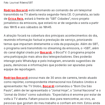
Foto: Lourival Ribeiro/SBT
Rodrigo Bocardi
está retornando ao comando de um telejornal
transmitido na TV aberta nesta segunda-feira (3). O jornalista, ao lado
de
Erica Reis
, estará à frente do "SBT Cidades", novo projeto
jornalístico da emissora, que estará no ar de segunda a sexta a partir
das 18h15 e aos sábados às 18h45.
A atração focará na cobertura dos principais acontecimentos do dia,
reunindo informação factual e prestação de serviço, priorizando
temas que impactam diretamente a vida da população. Além do SBT,
o programa será transmitido no streaming da emissora, o +SBT, além
do canal digital criado por
Bocardi
, o BocaTV. O programa propõe
uma participação mais ativa dos telespectadores. Eles poderão
interagir pelo WhatsApp e pelo Instagram, enviando sugestões de
pauta, denúncias e informações que poderão ser apuradas pela
equipe de reportagem.
Rodrigo Bocardi
possui mais de 30 anos de carreira, tendo atuado
como repórter, correspondente internacional nos Estados Unidos e
apresentador. Na TV Globo,
Bocardi
comandou o "Bom Dia São
Paulo", além de ter apresentado o "Jornal Hoje", o "Jornal Nacional" e o
"Jornal da Globo" como substituto. “Expectativa é enorme por estar de
volta à TV aberta. Faltam poucos dias para reencontrar, ao vivo, as
pessoas que gostam do meu trabalho e confiam em mim. Estou ainda