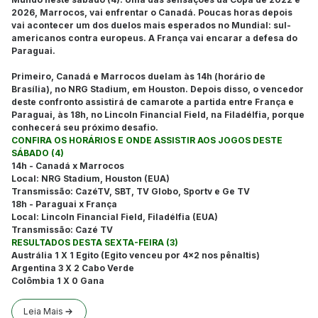
2026, Marrocos, vai enfrentar o Canadá. Poucas horas depois
vai acontecer um dos duelos mais esperados no Mundial: sul-
americanos contra europeus. A França vai encarar a defesa do
Paraguai.
Primeiro, Canadá e Marrocos duelam às 14h (horário de
Brasília), no NRG Stadium, em Houston. Depois disso, o vencedor
deste confronto assistirá de camarote a partida entre França e
Paraguai, às 18h, no Lincoln Financial Field, na Filadélfia, porque
conhecerá seu próximo desafio.
CONFIRA OS HORÁRIOS E ONDE ASSISTIR AOS JOGOS DESTE
SÁBADO (4)
14h - Canadá x Marrocos
Local: NRG Stadium, Houston (EUA)
Transmissão: CazéTV, SBT, TV Globo, Sportv e Ge TV
18h - Paraguai x França
Local: Lincoln Financial Field, Filadélfia (EUA)
Transmissão: Cazé TV
RESULTADOS DESTA SEXTA-FEIRA (3)
Austrália 1 X 1 Egito (Egito venceu por 4x2 nos pênaltis)
Argentina 3 X 2 Cabo Verde
Colômbia 1 X 0 Gana
Leia Mais