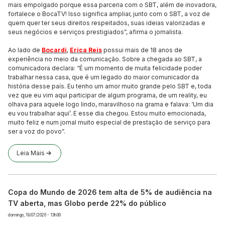
mais empolgado porque essa parceria com o SBT, além de inovadora,
fortalece o BocaTV! Isso significa ampliar, junto com o SBT, a voz de
quem quer ter seus direitos respeitados, suas ideias valorizadas e
seus negócios e serviços prestigiados”, afirma o jornalista.
Ao lado de
Bocardi
,
Erica Reis
possui mais de 18 anos de
experiência no meio da comunicação. Sobre a chegada ao SBT, a
comunicadora declara: “É um momento de muita felicidade poder
trabalhar nessa casa, que é um legado do maior comunicador da
história desse país. Eu tenho um amor muito grande pelo SBT e, toda
vez que eu vim aqui participar de algum programa, de um reality, eu
olhava para aquele logo lindo, maravilhoso na grama e falava: ‘Um dia
eu vou trabalhar aqui’. E esse dia chegou. Estou muito emocionada,
muito feliz e num jornal muito especial de prestação de serviço para
ser a voz do povo”.
Leia Mais
Copa do Mundo de 2026 tem alta de 5% de audiência na
TV aberta, mas Globo perde 22% do público
domingo, 19/07/2026 - 13h00