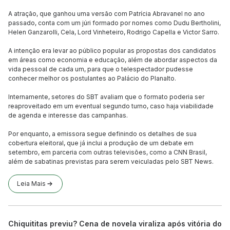
A atração, que ganhou uma versão com Patrícia Abravanel no ano
passado, conta com um júri formado por nomes como Dudu Bertholini,
Helen Ganzarolli, Cela, Lord Vinheteiro, Rodrigo Capella e Victor Sarro.
A intenção era levar ao público popular as propostas dos candidatos
em áreas como economia e educação, além de abordar aspectos da
vida pessoal de cada um, para que o telespectador pudesse
conhecer melhor os postulantes ao Palácio do Planalto.
Internamente, setores do SBT avaliam que o formato poderia ser
reaproveitado em um eventual segundo turno, caso haja viabilidade
de agenda e interesse das campanhas.
Por enquanto, a emissora segue definindo os detalhes de sua
cobertura eleitoral, que já inclui a produção de um debate em
setembro, em parceria com outras televisões, como a CNN Brasil,
além de sabatinas previstas para serem veiculadas pelo SBT News.
Leia Mais
Chiquititas previu? Cena de novela viraliza após vitória do