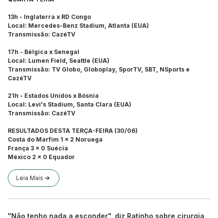
13h - Inglaterra x RD Congo
Local: Mercedes-Benz Stadium, Atlanta (EUA)
Transmissão: CazéTV
17h - Bélgica x Senegal
Local: Lumen Field, Seattle (EUA)
Transmissão: TV Globo, Globoplay, SporTV, SBT, NSports e
CazéTV
21h - Estados Unidos x Bósnia
Local: Levi's Stadium, Santa Clara (EUA)
Transmissão: CazéTV
RESULTADOS DESTA TERÇA-FEIRA (30/06)
Costa do Marfim 1 x 2 Noruega
França 3 x 0 Suécia
México 2 x 0 Equador
Leia Mais
"Não tenho nada a esconder", diz Ratinho sobre cirurgia