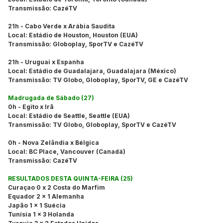
Transmissão: CazéTV
21h - Cabo Verde x Arábia Saudita
Local: Estádio de Houston, Houston (EUA)
Transmissão: Globoplay, SporTV e CazéTV
21h - Uruguai x Espanha
Local: Estádio de Guadalajara, Guadalajara (México)
Transmissão: TV Globo, Globoplay, SporTV, GE e CazéTV
Madrugada de Sábado (27)
0h - Egito x Irã
Local: Estádio de Seattle, Seattle (EUA)
Transmissão: TV Globo, Globoplay, SporTV e CazéTV
0h - Nova Zelândia x Bélgica
Local: BC Place, Vancouver (Canadá)
Transmissão: CazéTV
RESULTADOS DESTA QUINTA-FEIRA (25)
Curaçao 0 x 2 Costa do Marfim
Equador 2 x 1 Alemanha
Japão 1 x 1 Suécia
Tunísia 1 x 3 Holanda