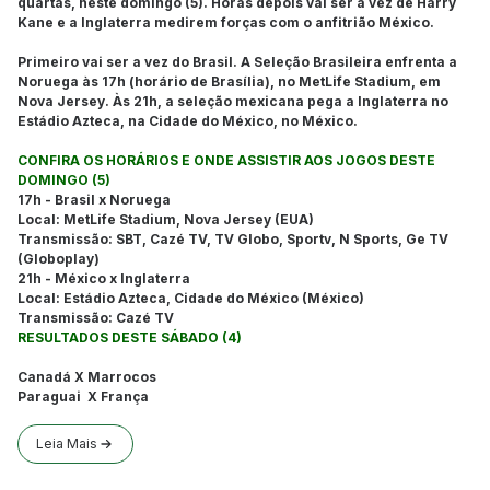
quartas, neste domingo (5). Horas depois vai ser a vez de Harry
Kane e a Inglaterra medirem forças com o anfitrião México.
Primeiro vai ser a vez do Brasil. A Seleção Brasileira enfrenta a
Noruega às 17h (horário de Brasília), no MetLife Stadium, em
Nova Jersey. Às 21h, a seleção mexicana pega a Inglaterra no
Estádio Azteca, na Cidade do México, no México.
CONFIRA OS HORÁRIOS E ONDE ASSISTIR AOS JOGOS DESTE
DOMINGO (5)
17h - Brasil x Noruega
Local: MetLife Stadium, Nova Jersey (EUA)
Transmissão: SBT, Cazé TV, TV Globo, Sportv, N Sports, Ge TV
(Globoplay)
21h - México x Inglaterra
Local: Estádio Azteca, Cidade do México (México)
Transmissão: Cazé TV
RESULTADOS DESTE SÁBADO (4)
Canadá X Marrocos
Paraguai X França
Leia Mais