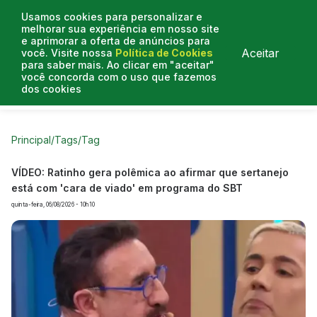
Usamos cookies para personalizar e
melhorar sua experiência em nosso site
e aprimorar a oferta de anúncios para
Aceitar
você. Visite nossa
Política de Cookies
para saber mais. Ao clicar em "aceitar"
você concorda com o uso que fazemos
dos cookies
Curtas do Poder
Artigos
Entrevistas
Podcasts
Principal
/
Tags
/
Tag
VÍDEO: Ratinho gera polêmica ao afirmar que sertanejo
está com 'cara de viado' em programa do SBT
quinta-feira, 06/08/2026 - 10h10