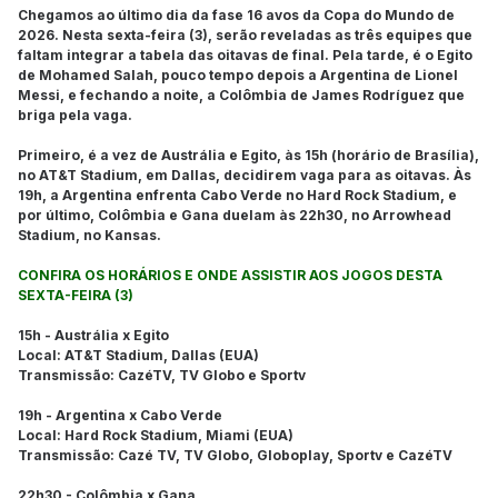
Chegamos ao último dia da fase 16 avos da Copa do Mundo de
2026. Nesta sexta-feira (3), serão reveladas as três equipes que
faltam integrar a tabela das oitavas de final. Pela tarde, é o Egito
de Mohamed Salah, pouco tempo depois a Argentina de Lionel
Messi, e fechando a noite, a Colômbia de James Rodríguez que
briga pela vaga.
Primeiro, é a vez de Austrália e Egito, às 15h (horário de Brasília),
no AT&T Stadium, em Dallas, decidirem vaga para as oitavas. Às
19h, a Argentina enfrenta Cabo Verde no Hard Rock Stadium, e
por último, Colômbia e Gana duelam às 22h30, no Arrowhead
Stadium, no Kansas.
CONFIRA OS HORÁRIOS E ONDE ASSISTIR AOS JOGOS DESTA
SEXTA-FEIRA (3)
15h - Austrália x Egito
Local: AT&T Stadium, Dallas (EUA)
Transmissão: CazéTV, TV Globo e Sportv
19h - Argentina x Cabo Verde
Local: Hard Rock Stadium, Miami (EUA)
Transmissão: Cazé TV, TV Globo, Globoplay, Sportv e CazéTV
22h30 - Colômbia x Gana