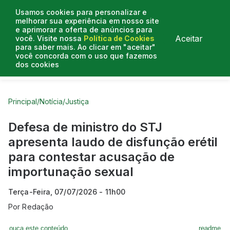
Usamos cookies para personalizar e
melhorar sua experiência em nosso site
e aprimorar a oferta de anúncios para
Aceitar
você. Visite nossa
Política de Cookies
para saber mais. Ao clicar em "aceitar"
você concorda com o uso que fazemos
dos cookies
Curtas do Poder
Artigos
Entrevistas
Podcasts
Principal
/
Notícia
/
Justiça
Defesa de ministro do STJ
apresenta laudo de disfunção erétil
para contestar acusação de
importunação sexual
Terça-Feira, 07/07/2026 - 11h00
Por
Redação
ouça este conteúdo
readme