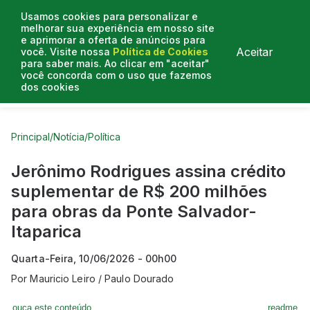
Usamos cookies para personalizar e
melhorar sua experiência em nosso site
e aprimorar a oferta de anúncios para
Aceitar
você. Visite nossa
Política de Cookies
para saber mais. Ao clicar em "aceitar"
você concorda com o uso que fazemos
dos cookies
Curtas do Poder
Artigos
Entrevistas
Podcasts
Principal
/
Notícia
/
Política
Jerônimo Rodrigues assina crédito
suplementar de R$ 200 milhões
para obras da Ponte Salvador-
Itaparica
Quarta-Feira, 10/06/2026 - 00h00
Por
Mauricio Leiro / Paulo Dourado
ouça este conteúdo
readme