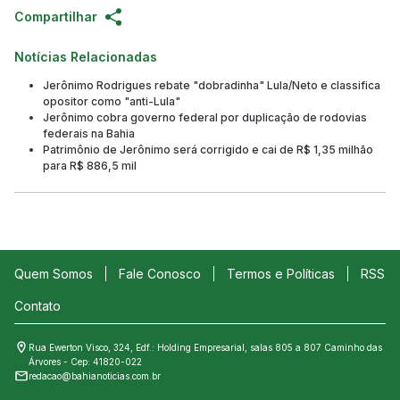
Compartilhar
Notícias Relacionadas
Jerônimo Rodrigues rebate "dobradinha" Lula/Neto e classifica
opositor como "anti-Lula"
Jerônimo cobra governo federal por duplicação de rodovias
federais na Bahia
Patrimônio de Jerônimo será corrigido e cai de R$ 1,35 milhão
para R$ 886,5 mil
Quem Somos
Fale Conosco
Termos e Políticas
RSS
Contato
Rua Ewerton Visco, 324, Edf.: Holding Empresarial, salas 805 a 807 Caminho das
Árvores - Cep: 41820-022
redacao@bahianoticias.com.br