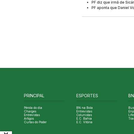
PF diz que irmã de Sicá
PF aponta que Daniel V
PRINCIPAL
ESPORTES
BN
Pérola do dia
BN na Bola
Bus
Charges
Entrevistas
Enj
Entrevistas
Colunistas
Life
Artigos
E.C. Bahia
Tra
Curtas do Poder
E.C. Vitória