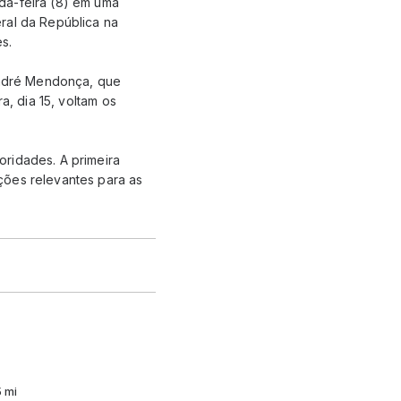
da-feira (8) em uma
ral da República na
s.
 André Mendonça, que
a, dia 15, voltam os
ridades. A primeira
ções relevantes para as
5 mi