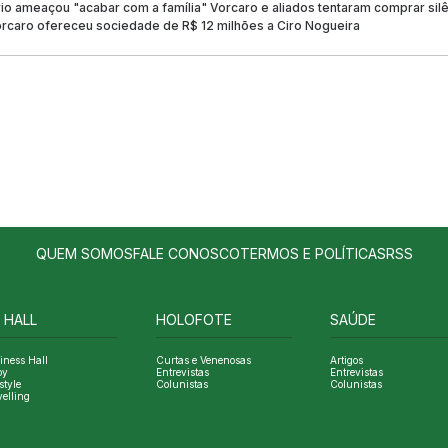
rio ameaçou "acabar com a família" Vorcaro e aliados tentaram comprar sil
orcaro ofereceu sociedade de R$ 12 milhões a Ciro Nogueira
QUEM SOMOS
FALE CONOSCO
TERMOS E POLÍTICAS
RSS
 HALL
HOLOFOTE
SAÚDE
iness Hall
Curtas e Venenosas
Artigos
oy
Entrevistas
Entrevistas
style
Colunistas
Colunistas
velling