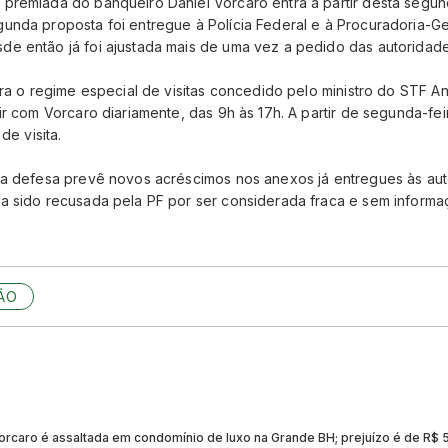
premiada do banqueiro Daniel Vorcaro entra a partir desta segun
unda proposta foi entregue à Polícia Federal e à Procuradoria-Ge
e então já foi ajustada mais de uma vez a pedido das autoridade
erra o regime especial de visitas concedido pelo ministro do STF
ir com Vorcaro diariamente, das 9h às 17h. A partir de segunda-feir
de visita.
 a defesa prevê novos acréscimos nos anexos já entregues às auto
a sido recusada pela PF por ser considerada fraca e sem informa
ÃO
orcaro é assaltada em condomínio de luxo na Grande BH; prejuízo é de R$ 