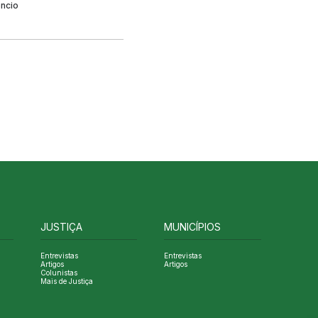
êncio
JUSTIÇA
MUNICÍPIOS
Entrevistas
Entrevistas
Artigos
Artigos
Colunistas
Mais de Justiça