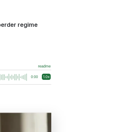
perder regime
readme
1.0x
0:00