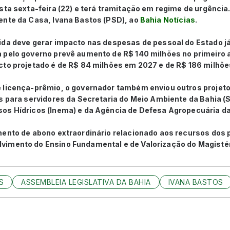
sta sexta-feira (22) e terá tramitação em regime de urgência
ente da Casa, Ivana Bastos (PSD), ao
Bahia Notícias
.
da deve gerar impacto nas despesas de pessoal do Estado já 
 pelo governo prevê aumento de R$ 140 milhões no primeiro a
cto projetado é de R$ 84 milhões em 2027 e de R$ 186 milhõ
 licença-prêmio, o governador também enviou outros projeto
s para servidores da Secretaria do Meio Ambiente da Bahia (S
os Hídricos (Inema) e da Agência de Defesa Agropecuária da
mento de abono extraordinário relacionado aos recursos dos 
imento do Ensino Fundamental e de Valorização do Magistér
S
ASSEMBLEIA LEGISLATIVA DA BAHIA
IVANA BASTOS