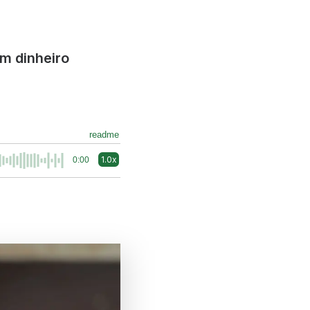
m dinheiro
readme
1.0x
0:00