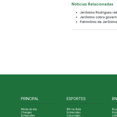
Notícias Relacionadas
Jerônimo Rodrigues reba
Jerônimo cobra governo
Patrimônio de Jerônimo 
PRINCIPAL
ESPORTES
BN
Pérola do dia
BN na Bola
Bus
Charges
Entrevistas
Enj
Entrevistas
Colunistas
Life