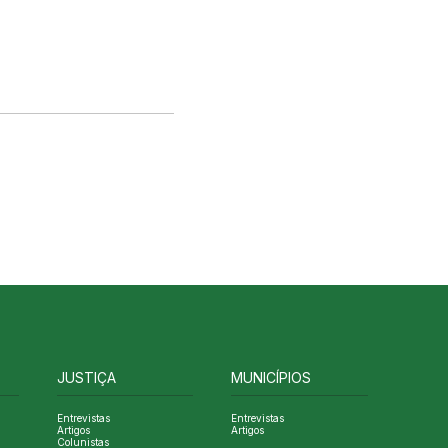
JUSTIÇA
MUNICÍPIOS
Entrevistas
Entrevistas
Artigos
Artigos
Colunistas