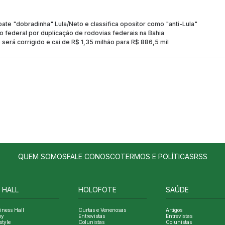
te "dobradinha" Lula/Neto e classifica opositor como "anti-Lula"
 federal por duplicação de rodovias federais na Bahia
será corrigido e cai de R$ 1,35 milhão para R$ 886,5 mil
QUEM SOMOS
FALE CONOSCO
TERMOS E POLÍTICAS
RSS
 HALL
HOLOFOTE
SAÚDE
iness Hall
Curtas e Venenosas
Artigos
oy
Entrevistas
Entrevistas
style
Colunistas
Colunistas