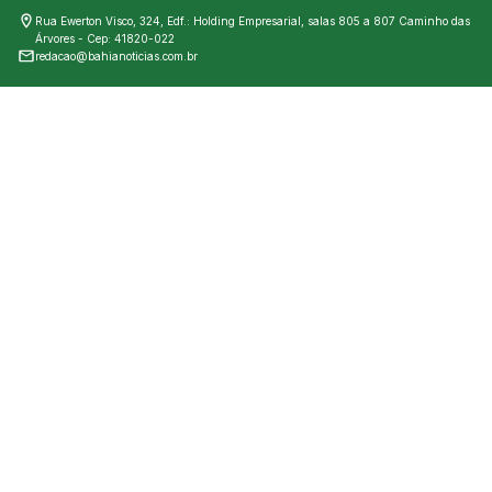
Rua Ewerton Visco, 324, Edf.: Holding Empresarial, salas 805 a 807 Caminho das
Árvores - Cep: 41820-022
redacao@bahianoticias.com.br