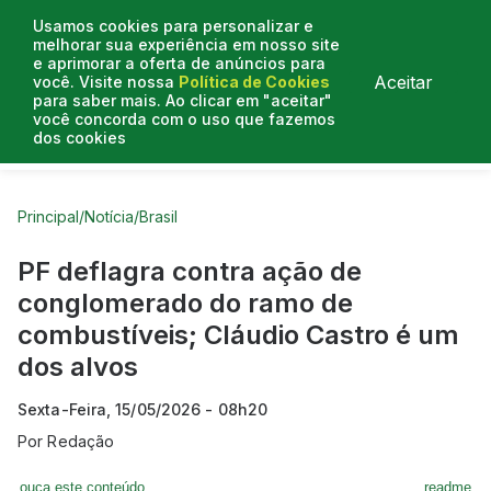
Usamos cookies para personalizar e
melhorar sua experiência em nosso site
e aprimorar a oferta de anúncios para
Aceitar
você. Visite nossa
Política de Cookies
para saber mais. Ao clicar em "aceitar"
você concorda com o uso que fazemos
dos cookies
Curtas do Poder
Artigos
Entrevistas
Podcasts
Principal
/
Notícia
/
Brasil
PF deflagra contra ação de
conglomerado do ramo de
combustíveis; Cláudio Castro é um
dos alvos
Sexta-Feira, 15/05/2026 - 08h20
Por
Redação
ouça este conteúdo
readme