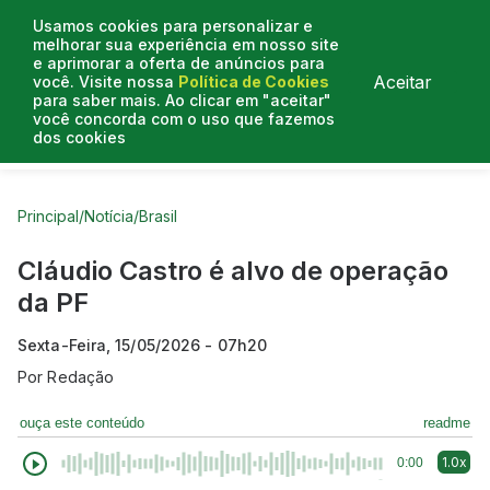
Usamos cookies para personalizar e
melhorar sua experiência em nosso site
e aprimorar a oferta de anúncios para
Aceitar
você. Visite nossa
Política de Cookies
para saber mais. Ao clicar em "aceitar"
você concorda com o uso que fazemos
dos cookies
Curtas do Poder
Artigos
Entrevistas
Podcasts
Principal
/
Notícia
/
Brasil
Cláudio Castro é alvo de operação
da PF
Sexta-Feira, 15/05/2026 - 07h20
Por
Redação
ouça este conteúdo
readme
1.0x
0:00