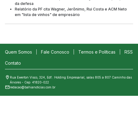
da defesa
Relatório da PF cita Wagner, Jerônimo, Rui Costa e ACM Neto
em "lista de vinhos" de empresário
Quem Somos
Fale Conosco
Termos e Políticas
RSS
Contato
Rua Ewerton Visco, 324, Edf.: Holding Empresarial, salas 805 a 807 Caminho das
Árvores - Cep: 41820-022
redacao@bahianoticias.com.br