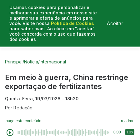
Usamos cookies para personalizar e
melhorar sua experiência em nosso site
e aprimorar a oferta de anúncios para
Aceitar
você. Visite nossa
Política de Cookies
para saber mais. Ao clicar em "aceitar"
você concorda com o uso que fazemos
dos cookies
Curtas do Poder
Artigos
Entrevistas
Podcasts
Principal
/
Notícia
/
Internacional
Em meio à guerra, China restringe
exportação de fertilizantes
Quinta-Feira, 19/03/2026 - 18h20
Por
Redação
ouça este conteúdo
readme
1.0x
0:00