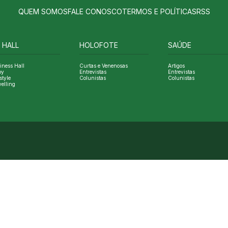
QUEM SOMOS
FALE CONOSCO
TERMOS E POLÍTICAS
RSS
 HALL
HOLOFOTE
SAÚDE
iness Hall
Curtas e Venenosas
Artigos
oy
Entrevistas
Entrevistas
style
Colunistas
Colunistas
velling