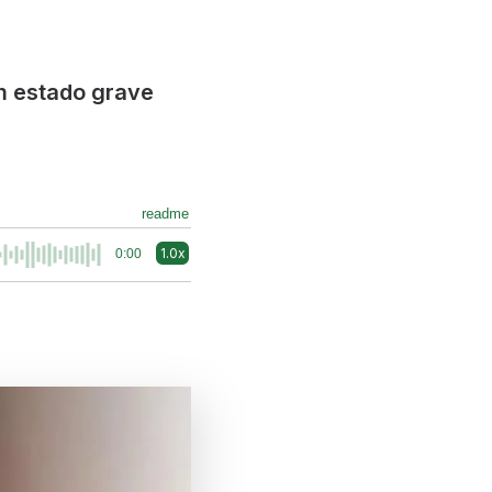
m estado grave
readme
1.0x
0:00