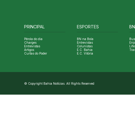
PRINCIPAL
ESPORTES
BN
Pérola do dia
BN na Bola
Bus
Charges
Entrevistas
Enj
Entrevistas
Colunistas
Life
Artigos
E.C. Bahia
Tra
Curtas do Poder
E.C. Vitória
© Copyright Bahia Notícias. All Rights Reserved