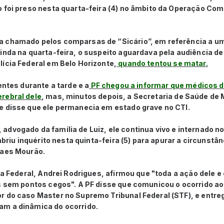
 foi preso nesta quarta-feira (4) no âmbito da Operação Comp
a chamado pelos comparsas de “Sicário”, em referência a 
inda na quarta-feira, o suspeito aguardava pela audiência de
ícia Federal em Belo Horizonte,
quando tentou se matar.
entes durante a tarde e a
PF chegou a informar que médicos do
rebral dele
, mas, minutos depois, a Secretaria de Saúde de 
e disse que ele permanecia em estado grave no CTI.
dvogado da família de Luiz, ele continua vivo e internado no
 abriu inquérito nesta quinta-feira (5) para apurar a circunstâ
raes Mourão.
cia Federal, Andrei Rodrigues, afirmou que "toda a ação dele 
s sem pontos cegos". A PF disse que comunicou o ocorrido ao
r do caso Master no Supremo Tribunal Federal (STF), e entreg
m a dinâmica do ocorrido.