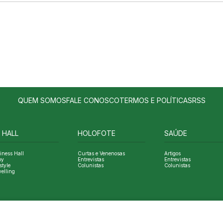
QUEM SOMOS
FALE CONOSCO
TERMOS E POLÍTICAS
RSS
 HALL
HOLOFOTE
SAÚDE
iness Hall
Curtas e Venenosas
Artigos
oy
Entrevistas
Entrevistas
style
Colunistas
Colunistas
velling