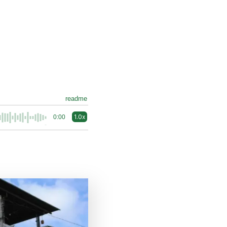
readme
1.0x
0:00