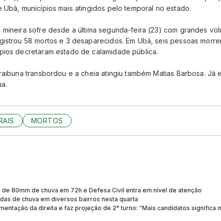
 Ubá, municípios mais atingidos pelo temporal no estado.
 mineira sofre desde a última segunda-feira (23) com grandes vo
gistrou 58 mortos e 3 desaparecidos. Em Ubá, seis pessoas morr
pios decretaram estado de calamidade pública.
araibuna transbordou e a cheia atingiu também Matias Barbosa. Já 
ua.
RAIS
MORTOS
a de 80mm de chuva em 72h e Defesa Civil entra em nível de atenção
adas de chuva em diversos bairros nesta quarta
tação da direita e faz projeção de 2° turno: “Mais candidatos significa 