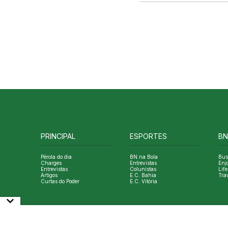
PRINCIPAL
ESPORTES
BN
Pérola do dia
BN na Bola
Bus
Charges
Entrevistas
Enj
Entrevistas
Colunistas
Life
Artigos
E.C. Bahia
Tra
Curtas do Poder
E.C. Vitória