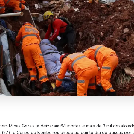
gem Minas Gerais já deixaram 64 mortes e mais de 3 mil desalojad
a (27), o Corpo de Bombeiros chega ao quinto dia de buscas por 