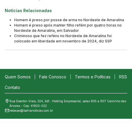
Notícias Relacionadas
Homem é preso por posse de arma no Nordeste de Amaralina
Homem é preso após manter filho refém por quatro horas no
Nordeste de Amaralina, em Salvador
Criminoso que fez reféns no Nordeste de Amaralina foi
colocado em liberdade em novembro de 2024, diz SSP
Quem Somos
Fale Conosco
Termos e Políticas
RSS
Contato
Rua Ewerton Visco, 324, Edf.: Holding Empresarial, salas 805 a 807 Caminho das
Árvores - Cep: 41820-022
redacao@bahianoticias.com.br