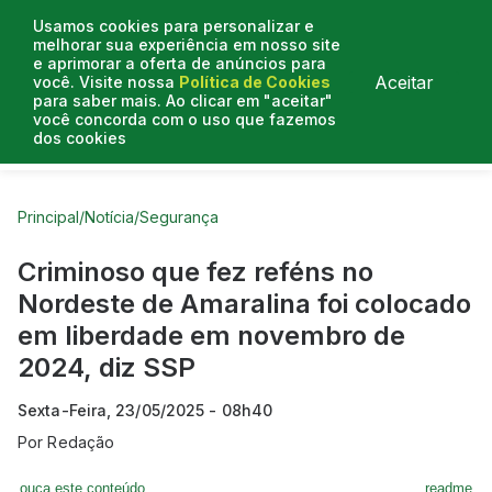
Usamos cookies para personalizar e
melhorar sua experiência em nosso site
e aprimorar a oferta de anúncios para
Aceitar
você. Visite nossa
Política de Cookies
para saber mais. Ao clicar em "aceitar"
você concorda com o uso que fazemos
dos cookies
Curtas do Poder
Artigos
Entrevistas
Podcasts
Principal
/
Notícia
/
Segurança
Criminoso que fez reféns no
Nordeste de Amaralina foi colocado
em liberdade em novembro de
2024, diz SSP
Sexta-Feira, 23/05/2025 - 08h40
Por
Redação
ouça este conteúdo
readme