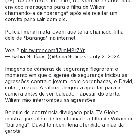
(28). De acordo com o Uol, o jovem de 23 anos teria
enviado mensagens para a filha de Wiliam
chamando-a de “baranga” após ela rejeitar um
convite para sair com ele.
Policial penal mata jovem que teria chamado filha
dele de “baranga” na internet
Veja ?
pic.twitter.com/i7imM8rZYr
— Bahia Notícias (@BahiaNoticias)
July 2, 2024
Imagens de câmeras de segurança flagraram o
momento em que o agente de segurança iniciou as
agressões contra o jovem, com coronhadas, e David,
então, reagiu. A vítima chegou a apontar para a
câmera antes de ser baleado - apesar do alerta,
Wiliam não interrompeu as agressões.
Boletim de ocorrência divulgado pela TV Globo
mostra que, além de ter chamado a filha de Wiliam de
“baranga”, David também teria ofendido a mãe da
garota.