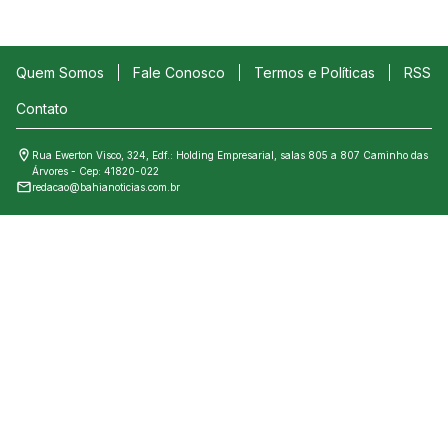
Quem Somos
Fale Conosco
Termos e Políticas
RSS
Contato
Rua Ewerton Visco, 324, Edf.: Holding Empresarial, salas 805 a 807 Caminho das
Árvores - Cep: 41820-022
redacao@bahianoticias.com.br