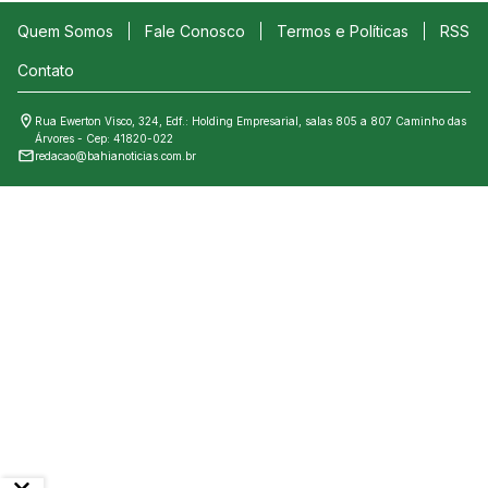
Quem Somos
Fale Conosco
Termos e Políticas
RSS
Contato
Rua Ewerton Visco, 324, Edf.: Holding Empresarial, salas 805 a 807 Caminho das
Árvores - Cep: 41820-022
redacao@bahianoticias.com.br