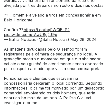
Gerais. A vítima era um funcionário da rede e foi
alvejada por três disparos no rosto e dois nas costas.
?? Homem é alvejado a tiros em concessionária em
Belo Horizonte
Confira ??
https://t.co/hqFWCiELP2
pic.twitter.com/tAwU8g2J9p
— Bahia Notícias (@BahiaNoticias)
May 28, 2024
As imagens divulgadas pelo O Tempo foram
registradas pela câmera de segurança no local. A
gravação mostra o momento em que o trabalhador
vai até o seu guichê de atendimento sendo abordado
pelo suspeito armado, que vestia uma camisa preta.
Funcionários e clientes que estavam na
concessionária deixaram o local correndo. Segundo
informações, o crime foi motivado por um desacordo
comercial envolvendo os dois homens, que teria
ocorrido há mais de um ano. A Polícia Civil vai
investigar o crime.