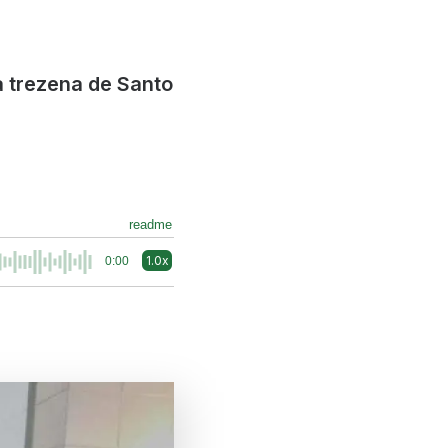
a trezena de Santo
readme
1.0x
0:00