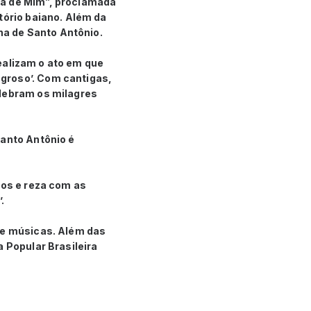
ia de Mim”, proclamada
tório baiano. Além da
ena de Santo Antônio.
realizam o ato em que
groso’. Com cantigas,
elebram os milagres
Santo Antônio é
nos e reza com as
’.
 de músicas. Além das
 Popular Brasileira