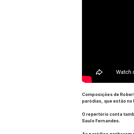
Composições de Robert
paródias, que estão no l
O repertório conta tam
Saulo Fernandes.
As paródias ganharam 