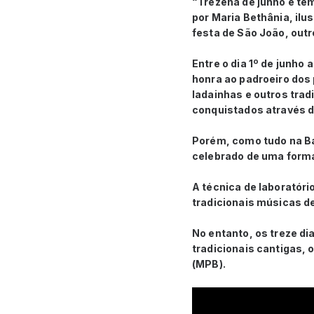
“Trezena de junho é te
por Maria Bethânia, ilu
festa de São João, outr
Entre o dia 1º de junho 
honra ao padroeiro dos
ladainhas e outros tra
conquistados através 
Porém, como tudo na Bah
celebrado de uma forma
A técnica de laboratóri
tradicionais músicas de
No entanto, os treze d
tradicionais cantigas, 
(MPB).