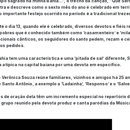
mpo sagrado na minha Bahia…”, o trecho da canção, “Que Ser
stra e descreve como o sexto mês do ano é celebrado em terri
o importante festejo ocorrido no período é a tradicional trez
até o dia 13, quando ele é celebrado, diversos devotos e fiéis 
 pobres que é conhecido também como ‘casamenteiro’ e ‘mila
dicionais cânticos, os seguidores do santo pedem, rezam e c
dos pedidos.
ia tem uma característica e uma ‘pitada de sal’ diferente, 
 atípica na capital baiana por uma devota em específico.
o Verônica Souza reúne familiares, vizinhos e amigos há 25 a
 Santo Antônio, a exemplo a ‘Ladainha’, ‘Responso’ e o ‘Salve
ias de oração dela têm um incremento especial no repertório
o grupo reunido pela devota produz e canta paródias da Música