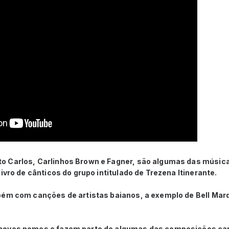
o Carlos, Carlinhos Brown e Fagner, são algumas das músic
ivro de cânticos do grupo intitulado de Trezena Itinerante.
bém com canções de artistas baianos, a exemplo de Bell Marq
novos nomes e fazem parte de algumas das composições can