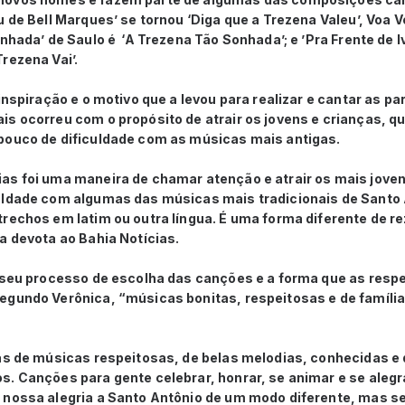
u de Bell Marques’ se tornou ‘Diga que a Trezena Valeu’, Voa V
onhada’ de Saulo é ‘A Trezena Tão Sonhada’; e ’Pra Frente de I
rezena Vai’.
 inspiração e o motivo que a levou para realizar e cantar as p
is ocorreu com o propósito de atrair os jovens e crianças, q
pouco de dificuldade com as músicas mais antigas.
as foi uma maneira de chamar atenção e atrair os mais jovens
uldade com algumas das músicas mais tradicionais de Santo 
rechos em latim ou outra língua. É uma forma diferente de re
a devota ao Bahia Notícias.
o seu processo de escolha das canções e a forma que as resp
egundo Verônica, “músicas bonitas, respeitosas e de família
as de músicas respeitosas, de belas melodias, conhecidas e 
. Canções para gente celebrar, honrar, se animar e se alegra
 nossa alegria a Santo Antônio de um modo diferente, mas se