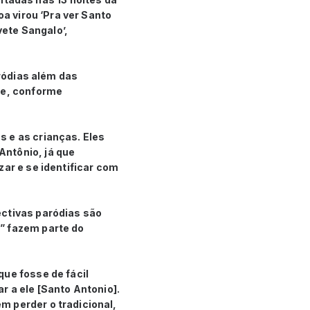
oa virou ‘Pra ver Santo
vete Sangalo’,
aródias além das
ue, conforme
 e as crianças. Eles
Antônio, já que
zar e se identificar com
ectivas paródias são
” fazem parte do
que fosse de fácil
r a ele [Santo Antonio].
m perder o tradicional,