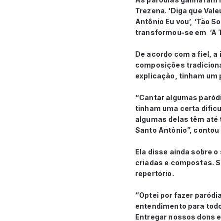
Trezena. ‘Diga que Vale
Antônio Eu vou’, ‘Tão S
transformou-se em ‘A T
De acordo com a fiel, a
composições tradiciona
explicação, tinham um 
“Cantar algumas paródi
tinham uma certa dific
algumas delas têm até t
Santo Antônio”, contou 
Ela disse ainda sobre 
criadas e compostas. S
repertório.
“Optei por fazer paródi
entendimento para todos
Entregar nossos dons e