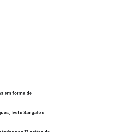
as em forma de
ues, Ivete Sangalo e
tadas nas 13 noites da