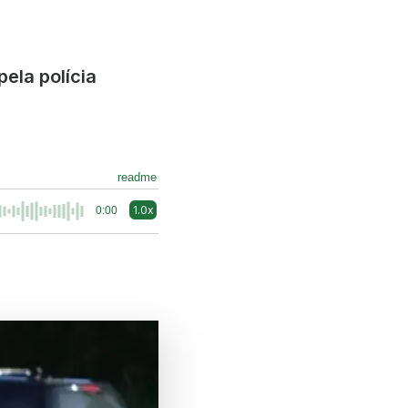
ela polícia
readme
1.0x
0:00