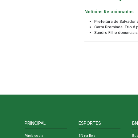
Notícias Relacionadas
Prefeitura de Salvador
Carta Premiada: Trio é 
Sandro Filho denuncia s
PRINCIPAL
ESPORTES
BN
Pérola do dia
BN na Bola
Bus