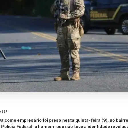
ão SSP
a como empresário foi preso nesta quinta-feira (9), no bairr
Polícia Federal, o homem, que não teve a identidade revelad