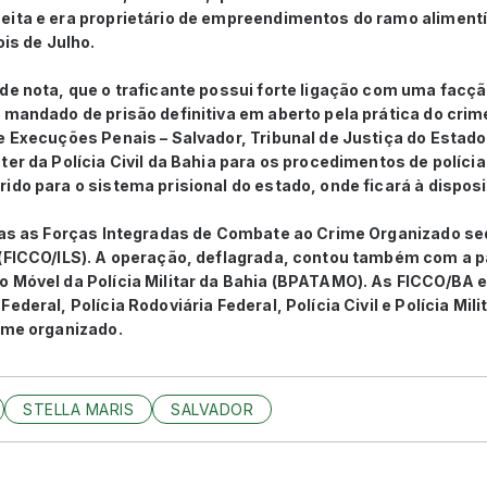
eita e era proprietário de empreendimentos do ramo alimentí
ois de Julho.
de nota, que o traficante possui forte ligação com uma facçã
 mandado de prisão definitiva em aberto pela prática do crime
e Execuções Penais – Salvador, Tribunal de Justiça do Estado
er da Polícia Civil da Bahia para os procedimentos de polícia 
ido para o sistema prisional do estado, onde ficará à disposi
elas as Forças Integradas de Combate ao Crime Organizado s
 (FICCO/ILS). A operação, deflagrada, contou também com a p
o Móvel da Polícia Militar da Bahia (BPATAMO). As FICCO/BA 
ederal, Polícia Rodoviária Federal, Polícia Civil e Polícia Mili
ime organizado.
STELLA MARIS
SALVADOR