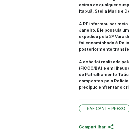
acima de qualquer susp
Itapuã, Stella Maris e D
A PF informou por meio 
Janeiro. Ele possuía um
expedido pela 2ª Vara d
foi encaminhado à Polint
posteriormente transfer
A ação foi realizada p
(FICCO/BA) e em Ilhéus
de Patrulhamento Tátic
compostas pela Polícia F
precípuo enfrentar o cr
TRAFICANTE PRESO
Compartilhar