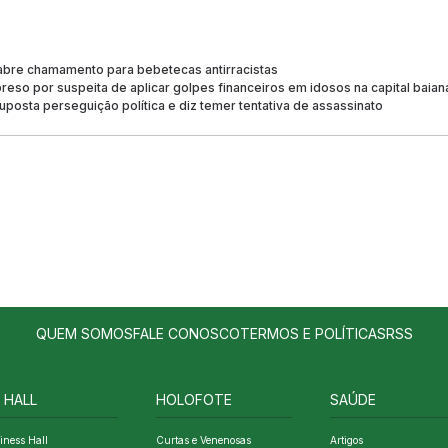
 abre chamamento para bebetecas antirracistas
preso por suspeita de aplicar golpes financeiros em idosos na capital baian
uposta perseguição política e diz temer tentativa de assassinato
QUEM SOMOS
FALE CONOSCO
TERMOS E POLÍTICAS
RSS
 HALL
HOLOFOTE
SAÚDE
iness Hall
Curtas e Venenosas
Artigos