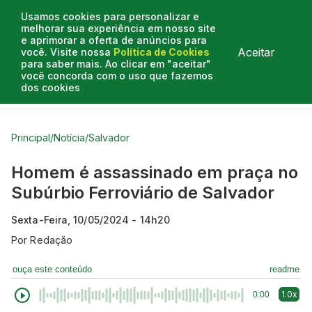
Usamos cookies para personalizar e
melhorar sua experiência em nosso site
e aprimorar a oferta de anúncios para
Aceitar
você. Visite nossa
Política de Cookies
para saber mais. Ao clicar em "aceitar"
você concorda com o uso que fazemos
dos cookies
Curtas do Poder
Artigos
Entrevistas
Podcasts
Principal
/
Notícia
/
Salvador
Homem é assassinado em praça no
Subúrbio Ferroviário de Salvador
Sexta-Feira, 10/05/2024 - 14h20
Por
Redação
ouça este conteúdo
readme
1.0x
0:00