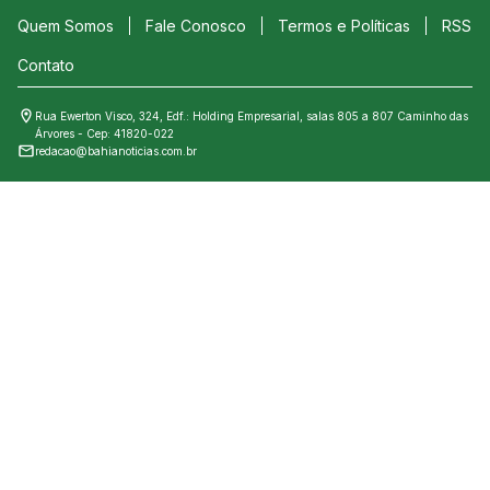
Quem Somos
Fale Conosco
Termos e Políticas
RSS
Contato
Rua Ewerton Visco, 324, Edf.: Holding Empresarial, salas 805 a 807 Caminho das
Árvores - Cep: 41820-022
redacao@bahianoticias.com.br