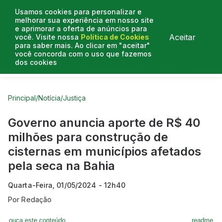
Usamos cookies para personalizar e
melhorar sua experiência em nosso site
e aprimorar a oferta de anúncios para
Aceitar
você. Visite nossa
Política de Cookies
para saber mais. Ao clicar em "aceitar"
você concorda com o uso que fazemos
dos cookies
Curtas do Poder
Artigos
Entrevistas
Podcasts
Principal
/
Notícia
/
Justiça
Governo anuncia aporte de R$ 40
milhões para construção de
cisternas em municípios afetados
pela seca na Bahia
Quarta-Feira, 01/05/2024 - 12h40
Por
Redação
ouça este conteúdo
readme