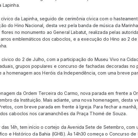
 Lapinha.
jo cívico da Lapinha, seguido de cerimônia cívica com o hasteamen
ão do Hino Nacional, desta vez pela banda de música da Marinha 
flores no monumento ao General Labatut, realizada pelas autorid
carros emblemáticos dos caboclos, e a execução do Hino ao 2 de
nha.
jo cívico do 2 de Julho, com a participação do Museu Vivo na Cida
staduais, grupos populares e concurso de fachadas decoradas no 
rre a homenagem aos Heróis da Independência, com uma breve pa
nagem da Ordem Terceira do Carmo, nova parada em frente a O
mbro da Instituição. Mais adiante, uma nova homenagem, desta 
retos, com breve parada em frente à Igreja. Para fechar a manhã,
 dos caboclos nos caramanchões da Praça Thomé de Souza.
ir das 14h, tem início o cortejo da Avenida Sete de Setembro, co
áfico e Histórico da Bahia (IGHB). Às 14h30 começa o Concurso de 