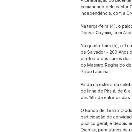
A celebração do bicenten
comandado pelo cantor G
Independência, com a Or
Na terça-feira (4), o p
Dorival Caymmi, com Alice
Na quarta-feira (5), o Te
de Salvador – 200 Anos de
o retorno dos carros dos
do Maestro Reginaldo de
Palco Lapinha.
Ainda na esteira da celeb
de linha de Pirajá, de 6 a
das 18h. Já entre os dias 
O Bando de Teatro Olodum
participação de convidado
público geral, e depois en
Escolas, para alunos da 