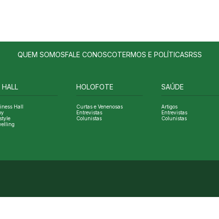
QUEM SOMOS
FALE CONOSCO
TERMOS E POLÍTICAS
RSS
 HALL
HOLOFOTE
SAÚDE
iness Hall
Curtas e Venenosas
Artigos
oy
Entrevistas
Entrevistas
style
Colunistas
Colunistas
velling