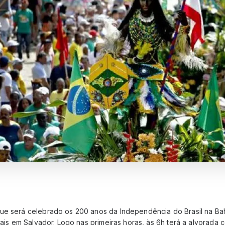
ue será celebrado os 200 anos da Independência do Brasil na Bah
urais em Salvador. Logo nas primeiras horas, às 6h terá a alvorad