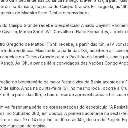
ário da Independência continua na segunda-feira (3), a partir das
erônimo Santana, no palco do Campo Grande. Em seguida, às 19h
questra do Maestro Fred Dantas e convidados.
alco do Campo Grande recebe o espetáculo Amado Caymmi – hom
 Caymmi, Márcia Short, Will Carvalho e Elane Fernandes, a partir 
atro Gregório de Mattos (TGM) recebe, a partir das 13h, a IV Jorna
 Independência. Mais tarde, a partir das 18h, acontece a tradicio
 caboclos do Campo Grande para o Pavilhão da Lapinha, com a pa
 Xangô. Às 19h, a banda Ifá e convidados das Nações Congo Ang
ração do bicentenário da maior festa cívica da Bahia acontece a Fe
 7 de julho. Ainda na quinta-feira (6), no mesmo local, ocorre a Cru
7 e 9, a partir das 19h, o bairro recebe apresentações artísticas e
 vai fazer uma série de apresentações do espetáculo “A Resistê
s, no Subúrbio 360, em Coutos. A primeira acontece na sexta-feir
tre os dias 10 e 14 de julho, às 10h e às 14h, dentro do Projeto Es
rede municipal de ensino.