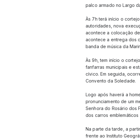
palco armado no Largo da
Às 7h terá início o corte
autoridades, nova execuç
acontece a colocação de 
acontece a entrega dos 
banda de música da Mari
Às 9h, tem início o corte
fanfarras municipais e e
cívico. Em seguida, oco
Convento da Soledade.
Logo após haverá a home
pronunciamento de um me
Senhora do Rosário dos P
dos carros emblemáticos
Na parte da tarde, a part
frente ao Instituto Geogr