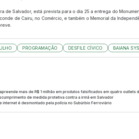
ura de Salvador, está prevista para o dia 25 a entrega do Monu
isconde de Cairu, no Comércio, e também o Memorial da Independê
breve.
JULHO
PROGRAMAÇÃO
DESFILE CÍVICO
BAIANA SY
 apreende mais de R$ 1 milhão em produtos falsificados em quatro outlets 
cumprimento de medida protetiva contra a irmã em Salvador
 internet é desmontado pela polícia no Subúrbio Ferroviário