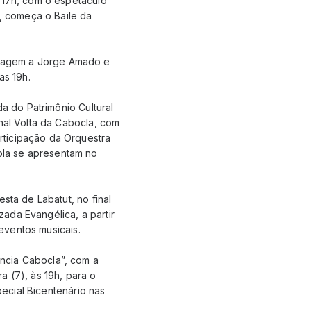
 17h, com o espetáculo
, começa o Baile da
enagem a Jorge Amado e
das 19h.
da do Patrimônio Cultural
nal Volta da Cabocla, com
rticipação da Orquestra
ola se apresentam no
sta de Labatut, no final
zada Evangélica, a partir
 eventos musicais.
ncia Cabocla”, com a
a (7), às 19h, para o
pecial Bicentenário nas