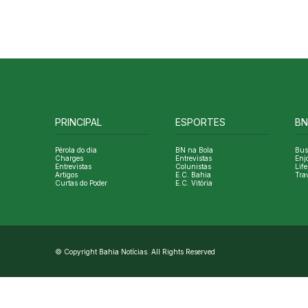
PRINCIPAL
ESPORTES
BN
Pérola do dia
BN na Bola
Bus
Charges
Entrevistas
Enj
Entrevistas
Colunistas
Life
Artigos
E.C. Bahia
Tra
Curtas do Poder
E.C. Vitória
© Copyright Bahia Notícias. All Rights Reserved