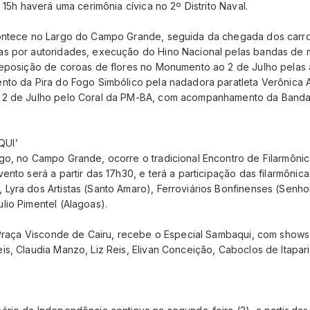
s 15h haverá uma cerimônia cívica no 2º Distrito Naval.
contece no Largo do Campo Grande, seguida da chegada dos carr
s por autoridades, execução do Hino Nacional pelas bandas de 
deposição de coroas de flores no Monumento ao 2 de Julho pelas 
nto da Pira do Fogo Simbólico pela nadadora paratleta Verônica A
 2 de Julho pelo Coral da PM-BA, com acompanhamento da Banda
QUI’
go, no Campo Grande, ocorre o tradicional Encontro de Filarmôn
ento será a partir das 17h30, e terá a participação das filarmônic
Lyra dos Artistas (Santo Amaro), Ferroviários Bonfinenses (Senho
lio Pimentel (Alagoas).
o Praça Visconde de Cairu, recebe o Especial Sambaqui, com show
s, Claudia Manzo, Liz Reis, Elivan Conceição, Caboclos de Itapari