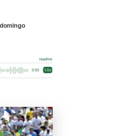
e domingo
readme
1.0x
0:00