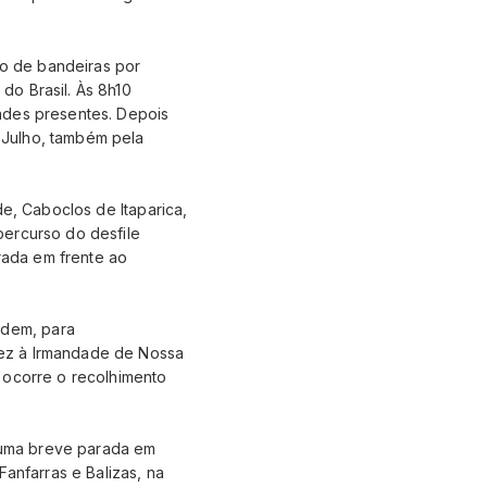
to de bandeiras por
do Brasil. Às 8h10
ades presentes. Depois
 Julho, também pela
de, Caboclos de Itaparica,
percurso do desfile
rada em frente ao
rdem, para
vez à Irmandade de Nossa
 ocorre o recolhimento
m uma breve parada em
Fanfarras e Balizas, na