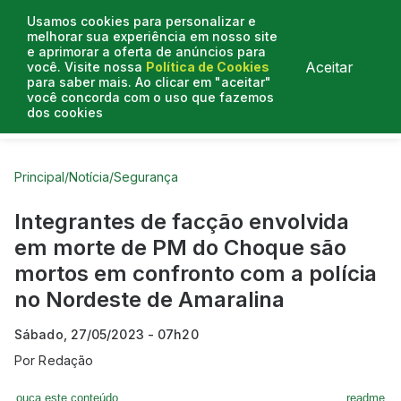
Usamos cookies para personalizar e
melhorar sua experiência em nosso site
e aprimorar a oferta de anúncios para
Aceitar
você. Visite nossa
Política de Cookies
para saber mais. Ao clicar em "aceitar"
você concorda com o uso que fazemos
dos cookies
Curtas do Poder
Artigos
Entrevistas
Podcasts
Principal
/
Notícia
/
Segurança
Integrantes de facção envolvida
em morte de PM do Choque são
mortos em confronto com a polícia
no Nordeste de Amaralina
Sábado, 27/05/2023 - 07h20
Por
Redação
ouça este conteúdo
readme