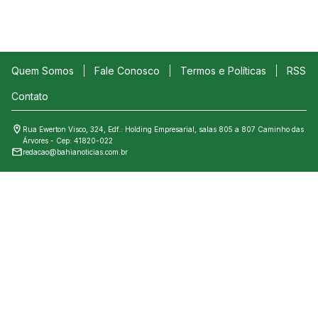
Quem Somos
Fale Conosco
Termos e Políticas
RSS
Contato
Rua Ewerton Visco, 324, Edf.: Holding Empresarial, salas 805 a 807 Caminho das
Árvores - Cep: 41820-022
redacao@bahianoticias.com.br