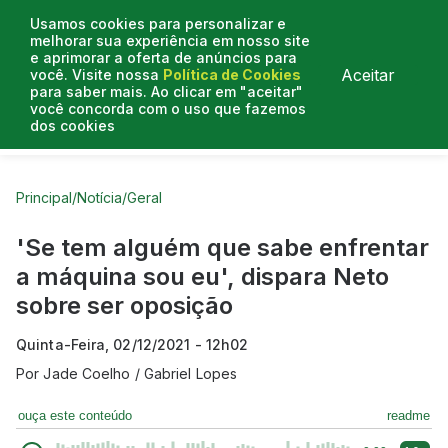
Usamos cookies para personalizar e
melhorar sua experiência em nosso site
e aprimorar a oferta de anúncios para
Aceitar
você. Visite nossa
Política de Cookies
para saber mais. Ao clicar em "aceitar"
você concorda com o uso que fazemos
dos cookies
Curtas do Poder
Artigos
Entrevistas
Podcasts
Principal
/
Notícia
/
Geral
'Se tem alguém que sabe enfrentar
a máquina sou eu', dispara Neto
sobre ser oposição
Quinta-Feira, 02/12/2021 - 12h02
Por
Jade Coelho / Gabriel Lopes
ouça este conteúdo
readme