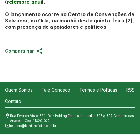
(
relembre aqui
).
O lançamento ocorre no Centro de Convenções de
Salvador, na Orla, na manhã desta quinta-feira (2),
com presença de apoiadores e políticos.
Compartilhar
Quem Somos
Fale Conosco
Termos e Políticas
RSS
Contato
Rua Ewerton Visco, 324, Edf.: Holding Empresarial, salas 805 a 807 Caminho das
Árvores - Cep: 41820-022
redacao@bahianoticias.com.br