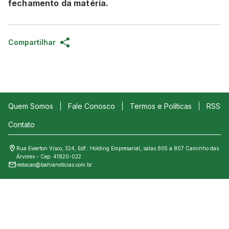
fechamento da matéria.
Compartilhar
Quem Somos
Fale Conosco
Termos e Políticas
RSS
Contato
Rua Ewerton Visco, 324, Edf.: Holding Empresarial, salas 805 a 807 Caminho das
Árvores - Cep: 41820-022
redacao@bahianoticias.com.br