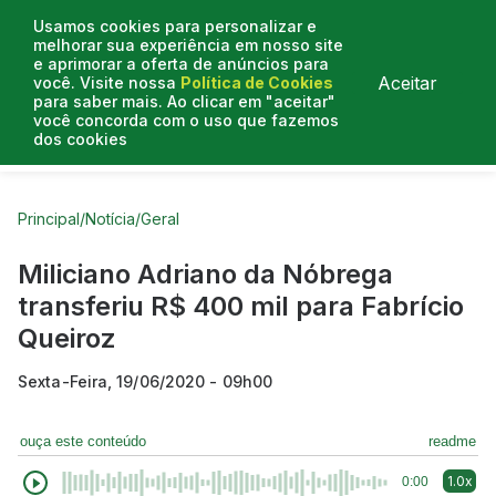
Usamos cookies para personalizar e
melhorar sua experiência em nosso site
e aprimorar a oferta de anúncios para
Aceitar
você. Visite nossa
Política de Cookies
para saber mais. Ao clicar em "aceitar"
você concorda com o uso que fazemos
dos cookies
Curtas do Poder
Artigos
Entrevistas
Podcasts
Principal
/
Notícia
/
Geral
Miliciano Adriano da Nóbrega
transferiu R$ 400 mil para Fabrício
Queiroz
Sexta-Feira, 19/06/2020 - 09h00
ouça este conteúdo
readme
1.0x
0:00