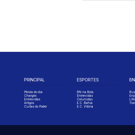
PRINCIPAL
ESPORTES
BN
Pérola do dia
BN na Bola
Bus
Charges
Entrevistas
Enj
Entrevistas
Colunistas
Life
Artigos
E.C. Bahia
Tra
Curtas do Poder
E.C. Vitória