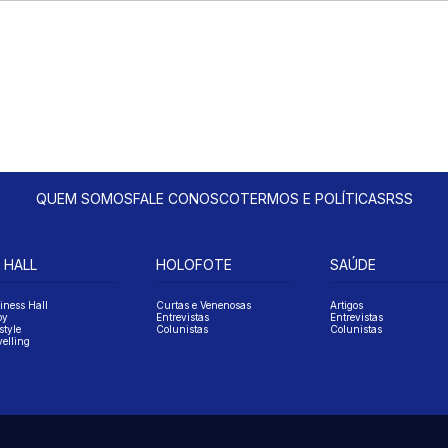
QUEM SOMOS
FALE CONOSCO
TERMOS E POLÍTICAS
RSS
 HALL
HOLOFOTE
SAÚDE
iness Hall
Curtas e Venenosas
Artigos
oy
Entrevistas
Entrevistas
style
Colunistas
Colunistas
velling