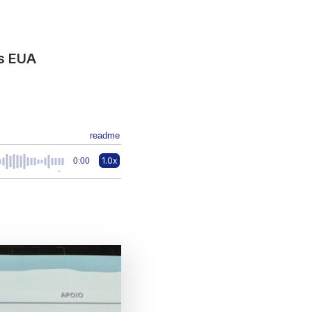
os EUA
readme
1.0x
0:00