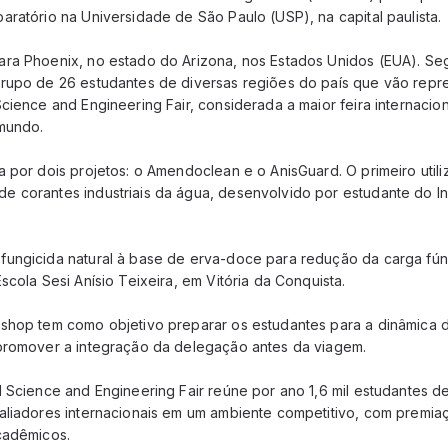
ratório na Universidade de São Paulo (USP), na capital paulista.
ra Phoenix, no estado do Arizona, nos Estados Unidos (EUA). Se
rupo de 26 estudantes de diversas regiões do país que vão repre
cience and Engineering Fair, considerada a maior feira internacion
mundo.
a por dois projetos: o Amendoclean e o AnisGuard. O primeiro util
 corantes industriais da água, desenvolvido por estudante do Ins
ungicida natural à base de erva-doce para redução da carga fún
scola Sesi Anísio Teixeira, em Vitória da Conquista.
shop tem como objetivo preparar os estudantes para a dinâmica da 
promover a integração da delegação antes da viagem.
l Science and Engineering Fair reúne por ano 1,6 mil estudantes d
aliadores internacionais em um ambiente competitivo, com premia
cadêmicos.