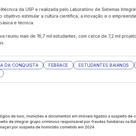
itécnica da USP e realizada pelo Laboratório de Sistemas Integrá
 objetivo estimular a cultura científica, a inovação e o empreend
ásica e técnica.
iva reuniu mais de 16,7 mil estudantes, com cerca de 7,2 mil projeto
s.
IA DA CONQUISTA
FEBRACE
ESTUDANTES BAIANOS
gios de luxo, munições e documentos em imóveis ligados a suspeito de che
ito de integrar grupo criminoso responsável por fraudes fundiárias na Ba
çari por suspeita de homicídio cometido em 2024