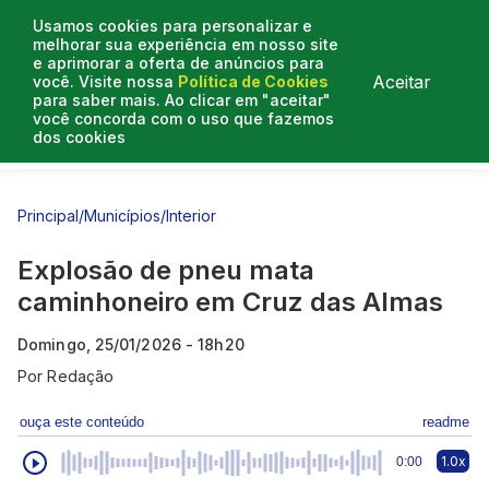
Usamos cookies para personalizar e
melhorar sua experiência em nosso site
e aprimorar a oferta de anúncios para
Aceitar
você. Visite nossa
Política de Cookies
para saber mais. Ao clicar em "aceitar"
você concorda com o uso que fazemos
dos cookies
Entrevistas
Artigos
Principal
/
Municípios
/
Interior
Explosão de pneu mata
caminhoneiro em Cruz das Almas
Domingo, 25/01/2026 - 18h20
Por
Redação
ouça este conteúdo
readme
1.0x
0:00