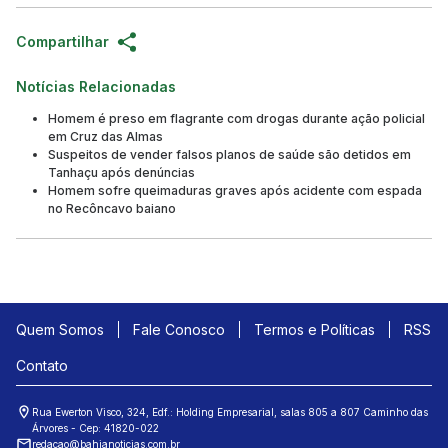
Compartilhar
Notícias Relacionadas
Homem é preso em flagrante com drogas durante ação policial
em Cruz das Almas
Suspeitos de vender falsos planos de saúde são detidos em
Tanhaçu após denúncias
Homem sofre queimaduras graves após acidente com espada
no Recôncavo baiano
Quem Somos
Fale Conosco
Termos e Políticas
RSS
Contato
Rua Ewerton Visco, 324, Edf.: Holding Empresarial, salas 805 a 807 Caminho das
Árvores - Cep: 41820-022
redacao@bahianoticias.com.br