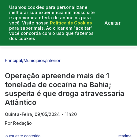
Usamos cookies para personalizar e
melhorar sua experiência em nosso site
e aprimorar a oferta de anúncios para
Aceitar
você. Visite nossa
Política de Cookies
para saber mais. Ao clicar em "aceitar"
você concorda com o uso que fazemos
dos cookies
Entrevistas
Artigos
Principal
/
Municípios
/
Interior
Operação apreende mais de 1
tonelada de cocaína na Bahia;
suspeita é que droga atravessaria
Atlântico
Quinta-Feira, 09/05/2024 - 11h20
Por
Redação
ouça este conteúdo
readme