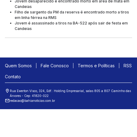
Jovem desaparecido é encontrado morto em área de mata em
Candeias
Filho de sargento da PM da reserva é encontrado morto a tiros
em linha férrea na RMS
Jovem é assassinado a tiros na BA-522 após sair de festa em
Candeias
Quem Somos
Fale Conosco
Termos e Políticas
RSS
Contato
Rua Ewerton Visco, 324, Edf.: Holding Empresarial, salas 805 a 807 Caminho das
Árvores - Cep: 41820-022
redacao@bahianoticias.com.br