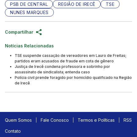
PSB DE CENTRAL
REGIÃO DE IRECÊ
TSE
NUNES MARQUES
Compartilhar
Notícias Relacionadas
TSE suspende cassação de vereadores em Lauro de Freitas;
partidos eram acusados de fraude em cota de gênero
Justiça de Irecê condena professora e sobrinho por
assassinato de sindicalista; entenda caso
Polícia civil prende foragido por homicídio qualificado na Região
de Irecê
Quem Somos
Fale Conosco
Termos e Políticas
RSS
Contato