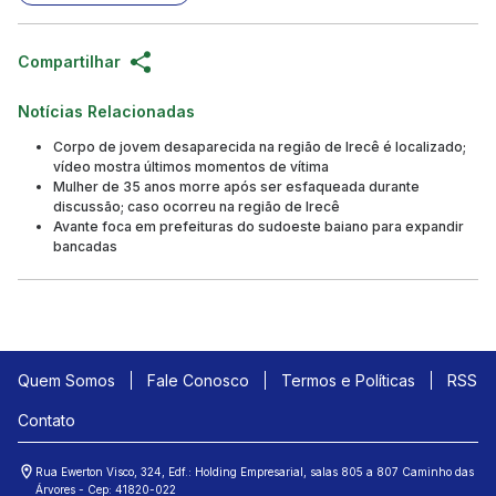
Compartilhar
Notícias Relacionadas
Corpo de jovem desaparecida na região de Irecê é localizado;
vídeo mostra últimos momentos de vítima
Mulher de 35 anos morre após ser esfaqueada durante
discussão; caso ocorreu na região de Irecê
Avante foca em prefeituras do sudoeste baiano para expandir
bancadas
Quem Somos
Fale Conosco
Termos e Políticas
RSS
Contato
Rua Ewerton Visco, 324, Edf.: Holding Empresarial, salas 805 a 807 Caminho das
Árvores - Cep: 41820-022