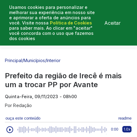
Usamos cookies para personalizar e
melhorar sua experiência em nosso site
e aprimorar a oferta de anúncios para
Aceitar
você. Visite nossa
Política de Cookies
para saber mais. Ao clicar em "aceitar"
você concorda com o uso que fazemos
dos cookies
Entrevistas
Artigos
Principal
/
Municípios
/
Interior
Prefeito da região de Irecê é mais
um a trocar PP por Avante
Quinta-Feira, 09/11/2023 - 08h00
Por
Redação
ouça este conteúdo
readme
1.0x
0:00