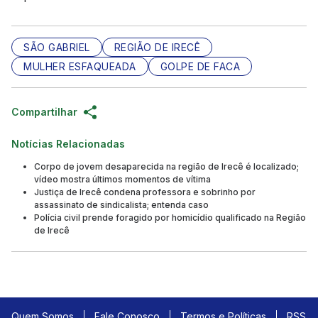
SÃO GABRIEL
REGIÃO DE IRECÊ
MULHER ESFAQUEADA
GOLPE DE FACA
Compartilhar
Notícias Relacionadas
Corpo de jovem desaparecida na região de Irecê é localizado;
vídeo mostra últimos momentos de vítima
Justiça de Irecê condena professora e sobrinho por
assassinato de sindicalista; entenda caso
Polícia civil prende foragido por homicídio qualificado na Região
de Irecê
Quem Somos
Fale Conosco
Termos e Políticas
RSS